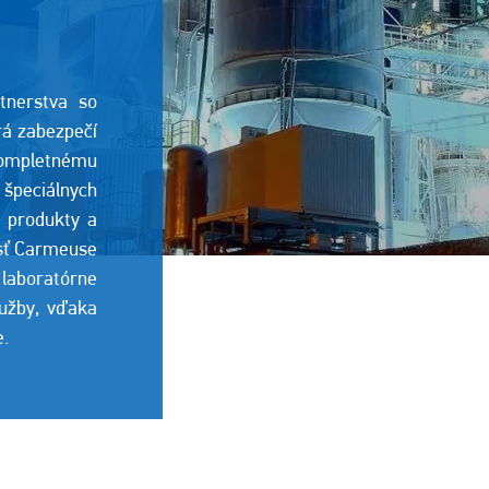
tnerstva so
rá zabezpečí
ompletnému
peciálnych
y produkty a
osť Carmeuse
laboratórne
lužby, vďaka
e.