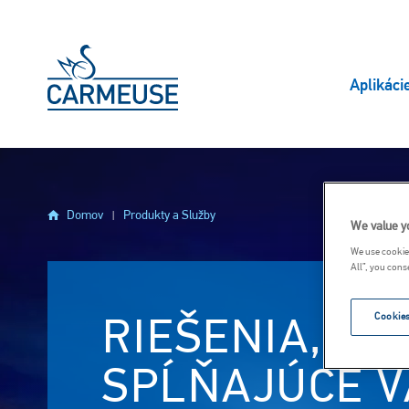
Skočiť na hlavný obsah
Aplikáci
Domov
Produkty a Služby
We value y
We use cookies
All”, you cons
Cookies
RIEŠENIA,
SPĹŇAJÚCE V