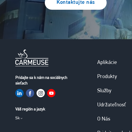
Kontaktujte nás
Aplikácie
Produkty
Pridajte sa k nám na sociálnych
sieťach
Služby
Udržateľnosť
Váš región a jazyk
Sk
O Nás