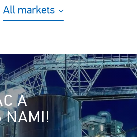
All markets
AC A
S NAMI!