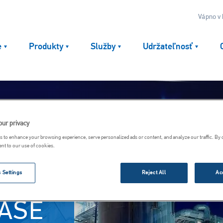
Vápno v
e
Produkty
Služby
Udržateľnosť
our privacy
 to enhance your browsing experience, serve personalized ads or content, and analyze our traffic. By 
ent to our use of cookies.
 Settings
Reject All
Ac
AŠE