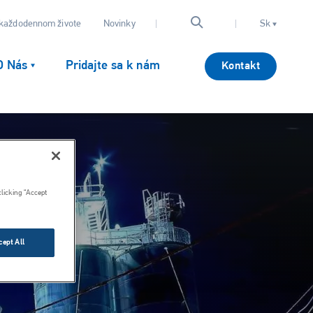
 každodennom živote
Novinky
Sk
O Nás
Pridajte sa k nám
Kontakt
clicking “Accept
cept All