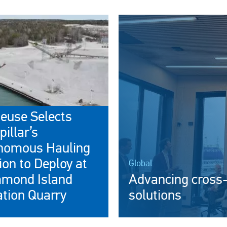
Obrázok
euse Selects
pillar’s
nomous Hauling
ion to Deploy at
Global
mond Island
Advancing cross
tion Quarry
solutions