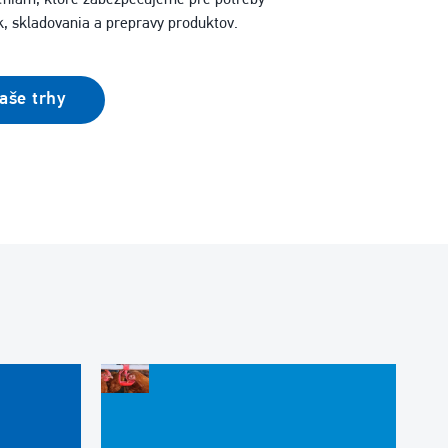
eniam, ktoré zabezpečujeme pre potreby
, skladovania a prepravy produktov.
aše trhy