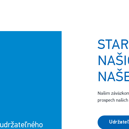
STAR
NAŠI
NAŠE
Našim záväzkom 
prospech našich 
Udržate
 udržateľného