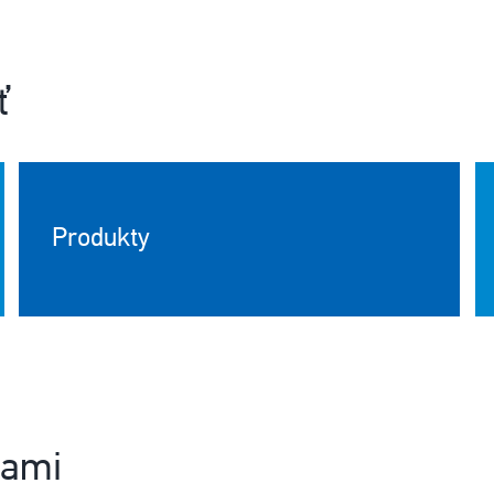
ť
Produkty
nami