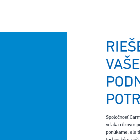
RIEŠ
VAŠE
POD
POT
Spoločnosť Carme
vďaka rôznym pr
ponúkame, ale t