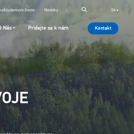
 každodennom živote
Novinky
Sk
O Nás
Pridajte sa k nám
Kontakt
VOJE