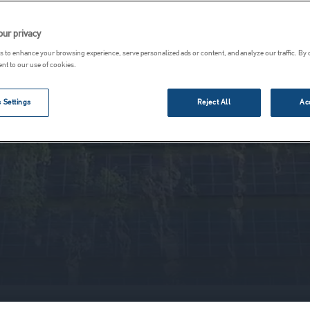
 globálnym lídrom v dodávkach materiálov a služieb vysokej 
oblasti ťažby, vybavenia a technických riešení.
our privacy
 to enhance your browsing experience, serve personalized ads or content, and analyze our traffic. By 
ent to our use of cookies.
Zistite o nás viac
 Settings
Reject All
Ac