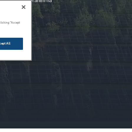
kvality so zameraním na
clicking “Accept
cept All