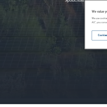
Spoločnosť Carmeuse je
We value y
We use cookies
All”, you cons
Cookies