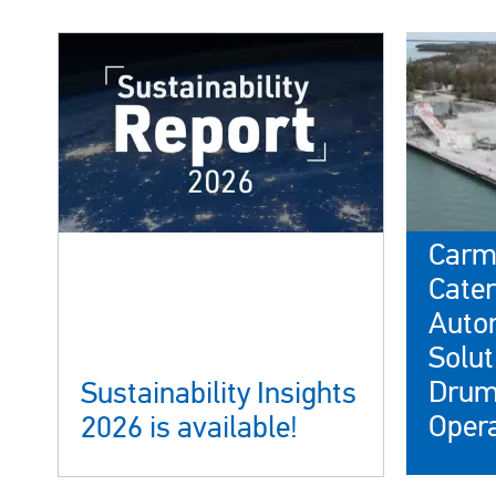
Obrázok
Obrázok
Carm
Cater
Auto
Solut
Drum
Sustainability Insights
Opera
2026 is available!