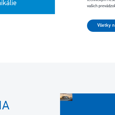
technickým rieš
ikálie
vašich prevádzok
Všetky n
IA