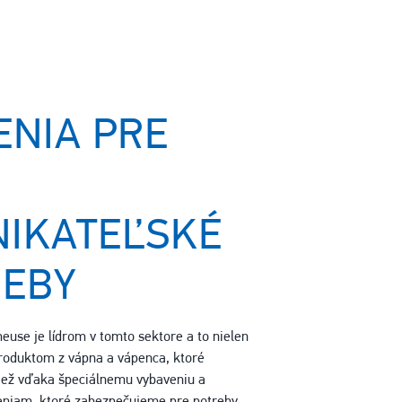
ENIA PRE
NIKATEĽSKÉ
REBY
use je lídrom v tomto sektore a to nielen
oduktom z vápna a vápenca, ktoré
iež vďaka špeciálnemu vybaveniu a