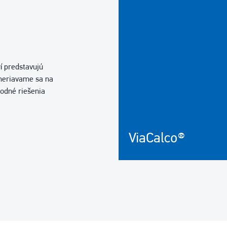
rí predstavujú
ameriavame sa na
odné riešenia
ViaCalco®