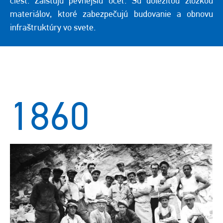
ciest. Zaisťujú pevnejšiu oceľ. Sú dôležitou zložkou
materiálov, ktoré zabezpečujú budovanie a obnovu
infraštruktúry vo svete.
1860