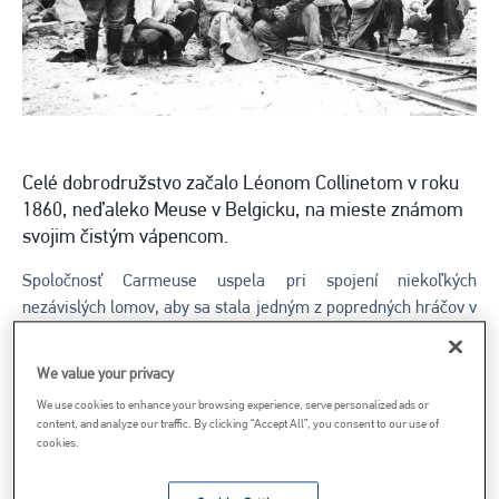
Celé dobrodružstvo začalo Léonom Collinetom v roku
1860, neďaleko Meuse v Belgicku, na mieste známom
svojim čistým vápencom.
Spoločnosť Carmeuse uspela pri spojení niekoľkých
nezávislých lomov, aby sa stala jedným z popredných hráčov v
Belgicku a dokázala prežiť všetky vojny a krízy 20. storočia.
We value your privacy
Okrem čísel, súvah, ťažkostí a úspechov je to aj príbeh
We use cookies to enhance your browsing experience, serve personalized ads or
veľkého dobrodružstva. Je to príbeh tisícov „carmeusákov“,
content, and analyze our traffic. By clicking “Accept All”, you consent to our use of
ktorí počas 150. rokov práce, zanietenia a odhodlania prispeli
cookies.
k tomu, že sa z Carmeuse stala celosvetovo vlajková loď
belgického priemyslu.