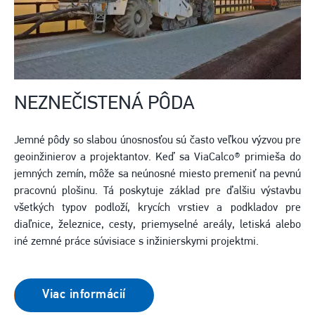
NEZNEČISTENÁ PÔDA
Jemné pôdy so slabou únosnosťou sú často veľkou výzvou pre
geoinžinierov a projektantov. Keď sa ViaCalco® primieša do
jemných zemín, môže sa neúnosné miesto premeniť na pevnú
pracovnú plošinu. Tá poskytuje základ pre ďalšiu výstavbu
všetkých typov podloží, krycích vrstiev a podkladov pre
diaľnice, železnice, cesty, priemyselné areály, letiská alebo
iné zemné práce súvisiace s inžinierskymi projektmi.
Viac informácií