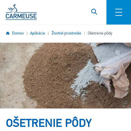
Skočiť na hlavný obsah
Domov
Aplikácie
Životné prostredie
Ošetrenie pôdy
Obrázok
OŠETRENIE PÔDY