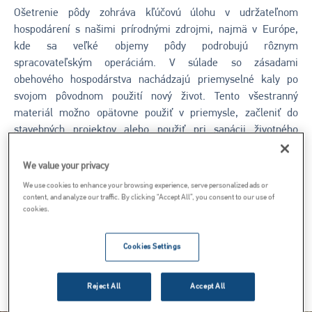
Ošetrenie pôdy zohráva kľúčovú úlohu v udržateľnom
hospodárení s našimi prírodnými zdrojmi, najmä v Európe,
kde sa veľké objemy pôdy podrobujú rôznym
spracovateľským operáciám. V súlade so zásadami
obehového hospodárstva nachádzajú priemyselné kaly po
svojom pôvodnom použití nový život. Tento všestranný
materiál možno opätovne použiť v priemysle, začleniť do
stavebných projektov alebo použiť pri sanácii životného
prostredia. Používaním riešení na báze vápna nielen riešime
okamžité environmentálne problémy, ale aj vytvárame
We value your privacy
podmienky pre udržateľnejšiu budúcnosť. Tieto spojivá
We use cookies to enhance your browsing experience, serve personalized ads or
uľahčujú premenu potenciálne škodlivých materiálov na
content, and analyze our traffic. By clicking “Accept All”, you consent to our use of
cookies.
hodnotné zdroje, minimalizujú odpad a znižujú našu závislosť
od obmedzených surovín.
Cookies Settings
Spýtajte sa našich špecialistov
Reject All
Accept All