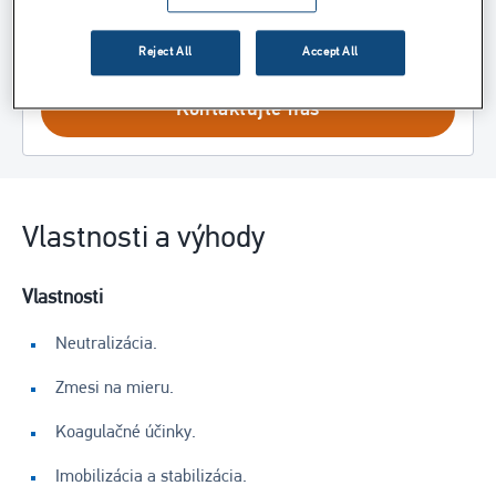
Máte otázku týkajúcu sa tejto aplikácie? Spýtajte sa
našich špecialistov
Reject All
Accept All
Kontaktujte nás
Vlastnosti a výhody
Vlastnosti
Neutralizácia.
Zmesi na mieru.
Koagulačné účinky.
Imobilizácia a stabilizácia.