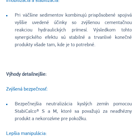
Imobilizácia a stabilizácia:
Pri väčšine sedimentov kombinujú prispôsobené spojivá
vyššie uvedené účinky so zvýšenou cementačnou
reakciou hydraulických prímesí. Výsledkom tohto
synergického efektu sú stabilné a trvanlivé konečné
produkty všade tam, kde je to potrebné.
Výhody detailnejšie:
Zvýšená bezpečnosť:
Bezpečnejšia neutralizácia kyslých zemín pomocou
StabiCalco® S a M, ktoré sa považujú za neadhézny
produkt a nekorozívne pre pokožku.
Lepšia manipulácia: