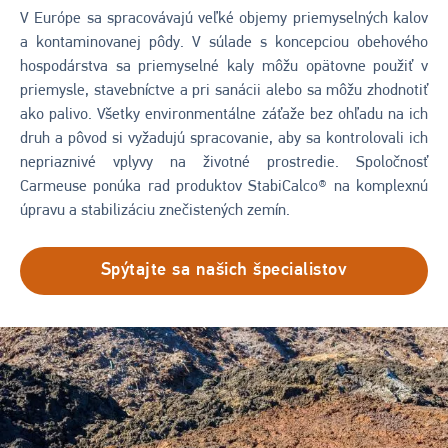
V Európe sa spracovávajú veľké objemy priemyselných kalov
a kontaminovanej pôdy. V súlade s koncepciou obehového
hospodárstva sa priemyselné kaly môžu opätovne použiť v
priemysle, stavebníctve a pri sanácii alebo sa môžu zhodnotiť
ako palivo. Všetky environmentálne záťaže bez ohľadu na ich
druh a pôvod si vyžadujú spracovanie, aby sa kontrolovali ich
nepriaznivé vplyvy na životné prostredie. Spoločnosť
Carmeuse ponúka rad produktov StabiCalco® na komplexnú
úpravu a stabilizáciu znečistených zemín.
Spýtajte sa našich špecialistov
Obrázok