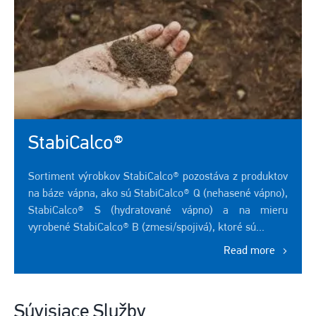
StabiCalco®
Sortiment výrobkov StabiCalco® pozostáva z produktov
na báze vápna, ako sú StabiCalco® Q (nehasené vápno),
StabiCalco® S (hydratované vápno) a na mieru
vyrobené StabiCalco® B (zmesi/spojivá), ktoré sú...
Read more
Súvisiace Služby