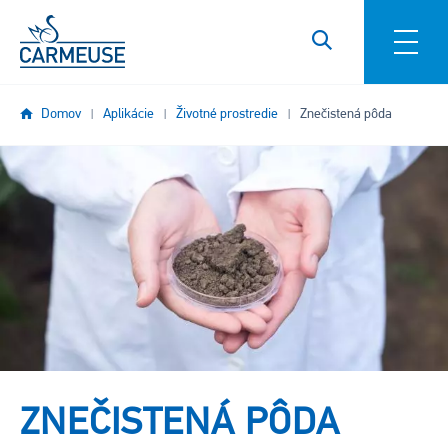
Skočiť na hlavný obsah
Domov
Aplikácie
Životné prostredie
Znečistená pôda
Obrázok
ZNEČISTENÁ PÔDA