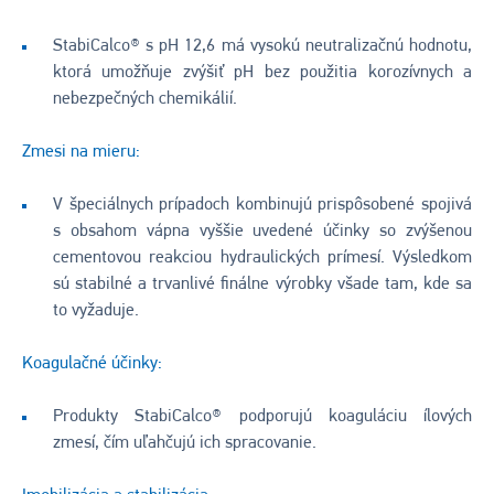
StabiCalco® s pH 12,6 má vysokú neutralizačnú hodnotu,
ktorá umožňuje zvýšiť pH bez použitia korozívnych a
nebezpečných chemikálií.
Zmesi na mieru:
V špeciálnych prípadoch kombinujú prispôsobené spojivá
s obsahom vápna vyššie uvedené účinky so zvýšenou
cementovou reakciou hydraulických prímesí. Výsledkom
sú stabilné a trvanlivé finálne výrobky všade tam, kde sa
to vyžaduje.
Koagulačné účinky:
Produkty StabiCalco® podporujú koaguláciu ílových
zmesí, čím uľahčujú ich spracovanie.