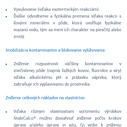
Vysušovanie (vďaka exotermickým reakciám).
Ďalšie odvodnenie a fyzikálna premena vďaka reakcii s
ílovými minerálmi v pôde, ktorá uvoľňuje fyzikálne
viazanú vodu; tým sa mení ich charakter na piesčitý alebo
zrnitý.
Imobilizácia kontaminantov a blokovanie vylúhovania:
Zníženie rozpustnosti väčšiny kontaminantov v
znečistenej pôde (najmä ťažkých kovov, fluoridov a síry)
vďaka alkalickému pH a prídavku vápnika, ktorý
zabraňuje ich vyplavovaniu do prostredia.
Zníženie celkových nákladov na vlastníctvo:
Vďaka rôznym vlastnostiam sortimentu výrobkov
StabiCalco® možno dosiahnuť zníženie počtu krokov
úpravy a/alebo úpravy in situ, čo vedie k zníženiu