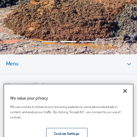
Menu
Vlastnosti A Výhody
Technický Výkres
We value your privacy
We use cookies to enhance your browsing experience, serve personalized ads or
Súvisiace Produkty
content, and analyze our traffic. By clicking “Accept All”, you consent to our use of
cookies.
Súvisiace Služby
Cookies Settings