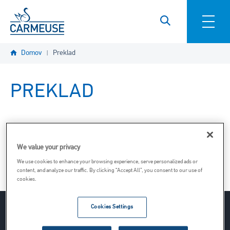
Skočiť na hlavný obsah
Domov
Preklad
PREKLAD
Táto stránka neexistuje vo vybranom jazyku.
We value your privacy
Návrat na domovskú stránku
We use cookies to enhance your browsing experience, serve personalized ads or
content, and analyze our traffic. By clicking “Accept All”, you consent to our use of
cookies.
Cookies Settings