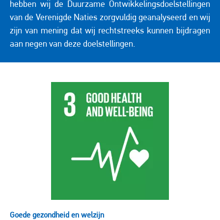
hebben wij de Duurzame Ontwikkelingsdoelstellingen
van de Verenigde Naties zorgvuldig geanalyseerd en wij
zijn van mening dat wij rechtstreeks kunnen bijdragen
aan negen van deze doelstellingen.
Image
Goede gezondheid en welzijn