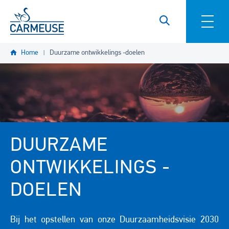
Overslaan en naar de inhoud gaan
Home
Duurzame ontwikkelings -doelen
DUURZAME
ONTWIKKELINGS -
DOELEN
Bij het opstellen van onze Duurzaamheidsvisie 2030