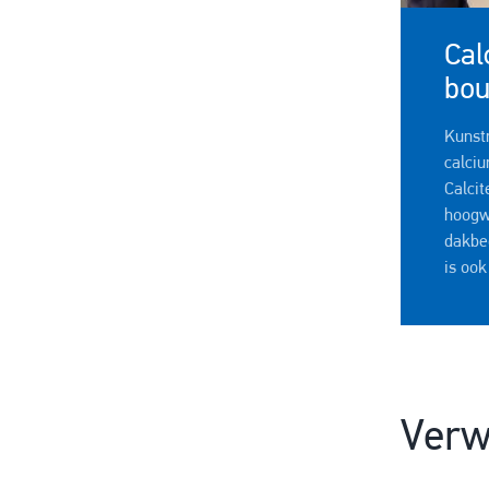
Cal
bou
Kunst
calci
Calc
ho
dakbe
is ook
Verw