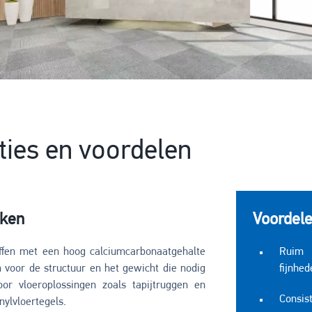
ties en voordelen
ken
Voordel
offen met een hoog calciumcarbonaatgehalte
Ruim 
 voor de structuur en het gewicht die nodig
fijnhed
oor vloeroplossingen zoals tapijtruggen en
Consist
inylvloertegels.