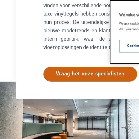
vinden voor verschillende bouwproducten
luxe vinyltegels hebben consistente vulst
We value y
hun proces. De uiteindelijke kleur van 
We use cookies
All”, you cons
nieuwe modetrends en klanten tevreden 
intern gebruik, waar de uiteindelij
Cookies
vloeroplossingen de identiteit van de ei
Vraag het onze specialisten
Image