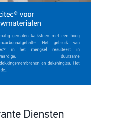
citec® voor
wmaterialen
matig gemalen kalksteen met een hoog
umcarbonaatgehalte. Het gebruik van
itec® in het mengsel resulteert in
ogwaardige, duurzame
dekkingsmembranen en dakshingles. Het
 de...
ante Diensten