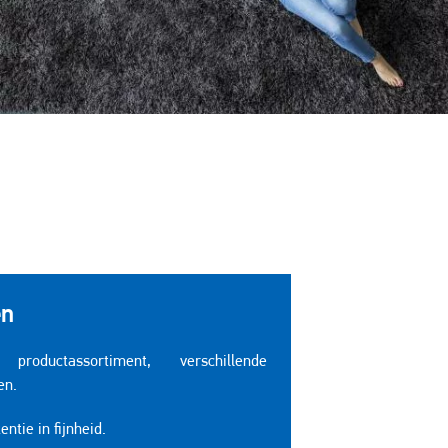
en
productassortiment, verschillende
en.
entie in fijnheid.