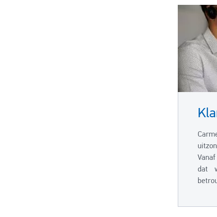
Kla
Carm
uitzo
Vanaf
dat 
betro