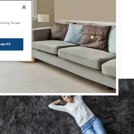
clicking “Accept
cept All
Image