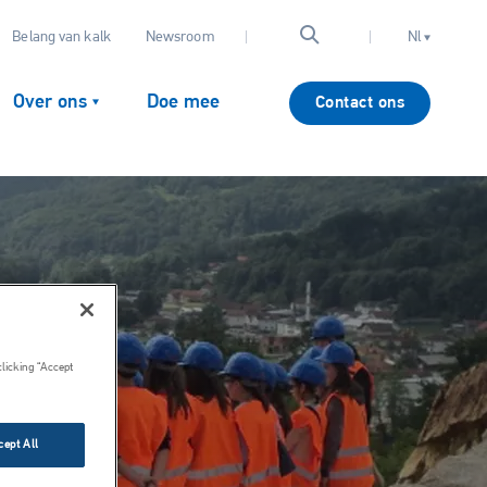
Belang van kalk
Newsroom
Nl
Over ons
Doe mee
Contact ons
clicking “Accept
cept All