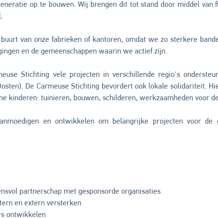
eneratie op te bouwen. Wij brengen dit tot stand door middel van fi
.
 de buurt van onze fabrieken of kantoren, omdat we zo sterkere ba
gingen en de gemeenschappen waarin we actief zijn.
meuse Stichting vele projecten in verschillende regio's onderste
Oosten). De Carmeuse Stichting bevordert ook lokale solidariteit
e kinderen: tuinieren, bouwen, schilderen, werkzaamheden voor de
il aanmoedigen en ontwikkelen om belangrijke projecten voor d
ensvol partnerschap met gesponsorde organisaties
ntern en extern versterken
rs ontwikkelen