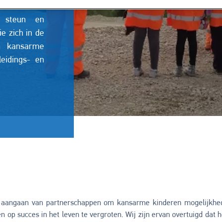
e steun en
ie zich in de
an kansarme
eidings- en
t aangaan van partnerschappen om kansarme kinderen mogelijkhed
n op succes in het leven te vergroten. Wij zijn ervan overtuigd dat 