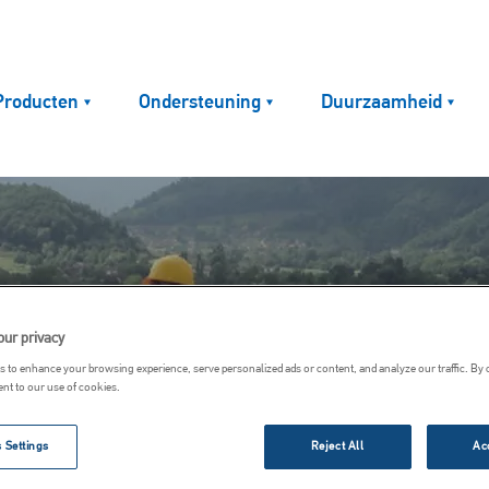
Producten
Ondersteuning
Duurzaamheid
our privacy
 to enhance your browsing experience, serve personalized ads or content, and analyze our traffic. By 
ent to our use of cookies.
 Settings
Reject All
Ac