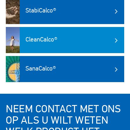
Image
StabiCalco®
Image
CleanCalco®
Image
SanaCalco®
NEEM CONTACT MET ONS
OP ALS U WILT WETEN