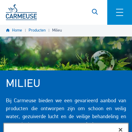
Overslaan en naar de inhoud gaan
Home
Producten
Milieu
MILIEU
Bij Carmeuse bieden we een gevarieerd aanbod van
producten die ontworpen zijn om schoon en veilig
water, gezuiverde lucht en de veilige behandeling en
terugwinning van vaste afvalstromen te