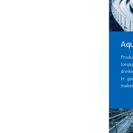
Aq
Prod
toege
drink
te ga
maken