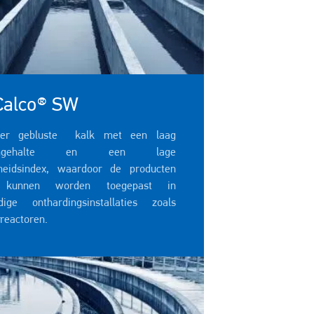
Calco® SW
ver gebluste kalk met een laag
iumgehalte en een lage
heidsindex, waardoor de producten
t kunnen worden toegepast in
ige onthardingsinstallaties zoals
rreactoren.