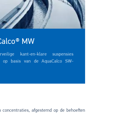
Calco® MW
rveilige kant-en-klare suspensies
 op basis van de AquaCalco SW-
.
en concentraties, afgestemd op de behoeften