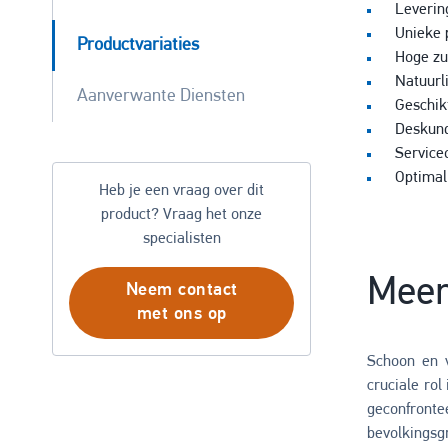
Leverin
Unieke 
Productvariaties
Hoge zu
Natuurl
Aanverwante Diensten
Geschik
Deskund
Service
Optimal
Heb je een vraag over dit
product? Vraag het onze
specialisten
Meer
Neem contact
met ons op
Schoon en v
cruciale ro
geconfront
bevolkingsgr