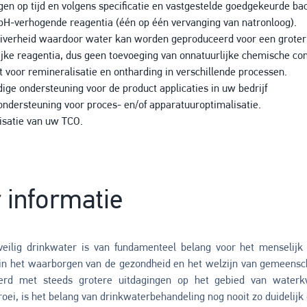
gen op tijd en volgens specificatie en vastgestelde goedgekeurde ba
pH-verhogende reagentia (één op één vervanging van natronloog).
iverheid waardoor water kan worden geproduceerd voor een groter 
ijke reagentia, dus geen toevoeging van onnatuurlijke chemische c
t voor remineralisatie en ontharding in verschillende processen.
ige ondersteuning voor de product applicaties in uw bedrijf
ondersteuning voor proces- en/of apparatuuroptimalisatie.
isatie van uw TCO.
 informatie
eilig drinkwater is van fundamenteel belang voor het menselijk
l in het waarborgen van de gezondheid en het welzijn van gemeen
eerd met steeds grotere uitdagingen op het gebied van waterk
oei, is het belang van drinkwaterbehandeling nog nooit zo duidelijk