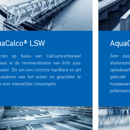
uaCalco® LSW
Aqua
ucten op basis van Calciumcarbonaat
Zeer zui
past in de remineralisatie van licht zuur
alumin
water. Dit om een correcte hardheid en pH
oplosbaar
randeren van het water en geschikte te
gebruik
 voor menselijke consumptie.
hoogwaard
pelletisee