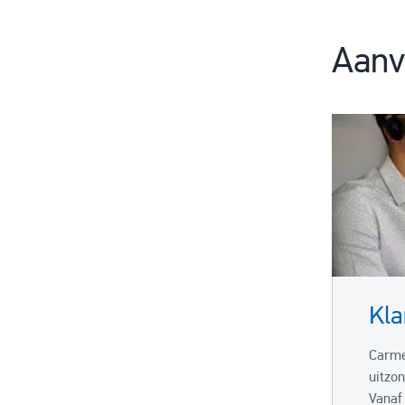
Aanv
Kla
Carm
uitzo
Vanaf