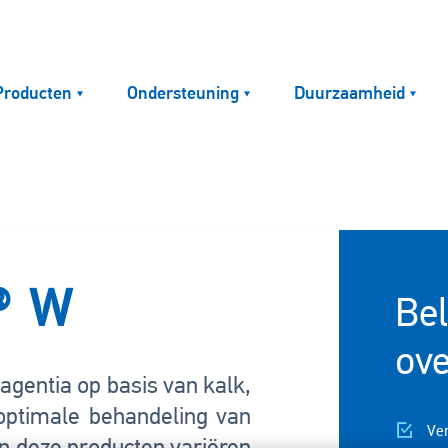
Producten
Ondersteuning
Duurzaamheid
® W
Bel
ov
agentia op basis van kalk,
optimale behandeling van
Ver