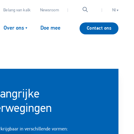
Belang van kalk
Newsroom
Nl
Over ons
Doe mee
Contact ons
angrijke
erwegingen
krijgbaar in verschillende vormen: