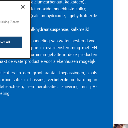
uaCalco® LSW (calciumcarbonaat, kalksteen);
aCalco® QW (calciumoxide, ongebluste kalk);
uaCalco® SW (calciumhydroxide, gehydrateerde
clicking “Accept
k);
uaCalco® MW (kalkhydraatsuspensie, kalkmelk).
schikt voor de behandeling van water bestemd voor
cept All
nselijke consumptie in overeenstemming met EN
518. Het laag aluminiumgehalte in deze producten
akt de waterproductie voor ziekenhuizen mogelijk.
plicaties in een groot aantal toepassingen, zoals
carbonisatie in bassins, verbeterde ontharding in
lletreactoren, remineralisatie, zuivering en pH-
eling.
Image