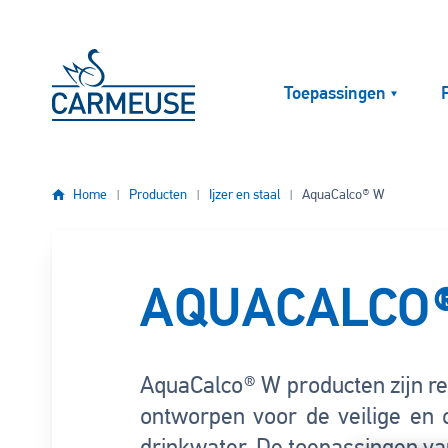
Overslaan en naar de inhoud gaan
Toepassingen
Home
Producten
Ijzer en staal
AquaCalco® W
AQUACALCO
AquaCalco® W producten zijn re
ontworpen voor de veilige en 