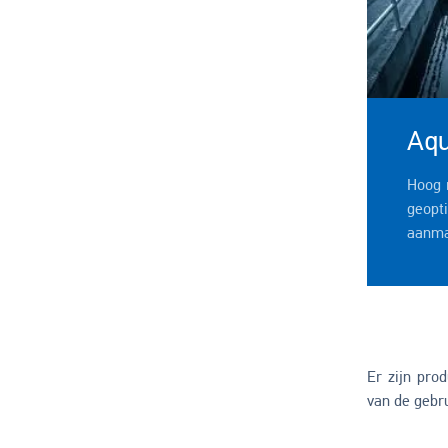
Aq
Hoog 
geopt
aanmaa
Er zijn pro
van de gebru