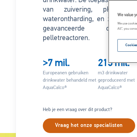
drinkwater. De toepassingen va
van zuivering, pH-regelin
We value y
waterontharding, en zijn zelfs
We use cookies
geavanceerde decarbona
All”, you cons
pelletreactoren.
Cookies
>7 mil.
215 mil.
Europeanen gebruiken
m3 drinkwater
drinkwater behandeld met
geproduceerd met
AquaCalco®
AquaCalco®
Heb je een vraag over dit product?
Vraag het onze specialisten
Image