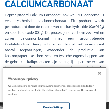
CALCIUMCARBONAAT
Geprecipiteerd Calcium Carbonaat, ook wel PCC genoemd, is
een ‘synthetisch’ calciumcarbonaat. Dit product wordt
geproduceerd door de reactie van calciumhydroxide (Ca(OH)
)
2
en koolstofdioxide (CO
). Dit proces genereert een zeer wit en
2
zuiver calciumcarbonaat met een gecontroleerde
kristalstructuur. Deze producten worden gebruikt in een groot
aantal toepassingen, waaronder de productie van
kantoorpapier. De chemische en fysische eigenschappen van
de gebruikte kalkproducten zijn belangrijke parameters van
het proces. Carmeuse biedt producten en technische
ondersteuning voor een optimale PCC-productie.
We value your privacy
We use cookies to enhance your browsing experience, serve personalized ads or
Vraag het onze specialisten
content, and analyze our traffic. By clicking “Accept All”, you consent to our use of
cookies.
Image
Cookies Settings