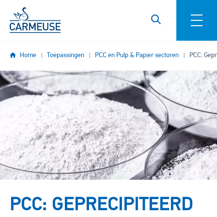
Overslaan en naar de inhoud gaan
Home
Toepassingen
PCC en Pulp & Papier sectoren
PCC: Gepr
Image
PCC: GEPRECIPITEERD