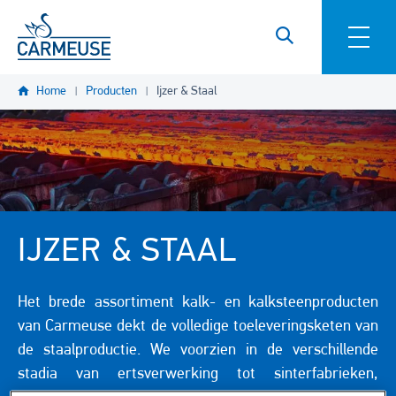
Overslaan en naar de inhoud gaan
Home
Producten
Ijzer & Staal
IJZER & STAAL
Het brede assortiment kalk- en kalksteenproducten
van Carmeuse dekt de volledige toeleveringsketen van
de staalproductie. We voorzien in de verschillende
stadia van ertsverwerking tot sinterfabrieken,