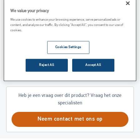
Uw Voordelen
We value your privacy
We use cookies to enhance your browsing experience, serve personalized ads or
Meer Informatie
content, and analyze our traffic. By clicking “Accept All”, you consent to our use of
cookies.
Producten Op Basis Van Gehydrateerde Kalk
Producten Op Basis Van Ongebluste Kalk
Cookies Settings
Producten Op Basis Van Kalksteen
Reject All
Accept All
Aanverwante Diensten
Heb je een vraag over dit product? Vraag het onze
specialisten
Neem contact met ons op