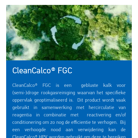
CleanCalco® FGC
CleanCalco® FGC is een gebluste kalk voor
(semi-)droge rookgasreiniging waarvan het specifieke
oppervlak geoptimaliseerd is. Dit product wordt vaak
gebruikt in samenwerking met hercirculatie van
reagentia in combinatie met reactivering en/of
conditionering om zo nog de efficientie te verhogen. Bij
een verhoogde nood aan verwijdering kan de
CleanCalco® HPV worden gebruikt om deze te bereiken