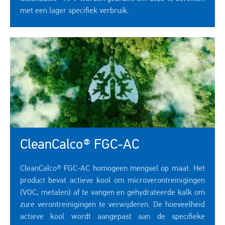
met een lager specifiek verbruik.
CleanCalco® FGC-AC
CleanCalco® FGC-AC homogeen mengsel op maat. Het
product bevat actieve kool om microverontreinigingen
(VOC, metalen) af te vangen en gehydrateerde kalk om
zure verontreinigingen te verwijderen. De hoeveelheid
actieve kool wordt aangepast aan de specifieke