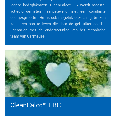
lagere bedrijfskosten. CleanCalco® LS wordt meestal
volledig gemalen aangeleverd, met een constante
deeltjesgrootte. Het is ook mogelijk deze als gebroken
kalksteen aan te leven die door de gebruiker on site
gemalen met de ondersteuning van het technische
team van Carmeuse.
CleanCalco® FBC