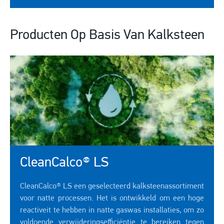
Producten Op Basis Van Kalksteen
CleanCalco® LS
CleanCalco® LS een geselecteerd kalksteenassortiment
voor natte processen. Het is ontwikkeld om een hoge
reactiveit te hebben in natte gaswas installaties, om zo
voldoende verwijderingsefficiëntie te bereiken tegen