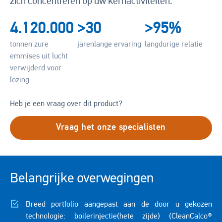
zich concentreren op uw kernactiviteiten.
4.120.000
>30
>95%
tonnen zure
jarenlange ervaring
langdurige relatie
emmises uit lucht
verwijderd voor
lozing
Heb je een vraag over dit product?
Vraag het onze specialisten
Belangrijke overwegingen
Breed portfolio aangepast aan de door u gekozen
technologie: boilerinjectie(hete zijde) (CleanCalco®