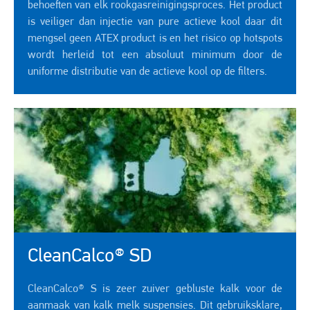
behoeften van elk rookgasreinigingsproces. Het product
is veiliger dan injectie van pure actieve kool daar dit
mengsel geen ATEX product is en het risico op hotspots
wordt herleid tot een absoluut minimum door de
uniforme distributie van de actieve kool op de filters.
CleanCalco® SD
CleanCalco® S is zeer zuiver gebluste kalk voor de
aanmaak van kalk melk suspensies. Dit gebruiksklare,