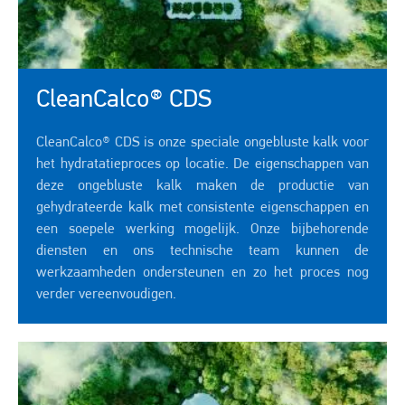
CleanCalco® CDS
CleanCalco® CDS is onze speciale ongebluste kalk voor
het hydratatieproces op locatie. De eigenschappen van
deze ongebluste kalk maken de productie van
gehydrateerde kalk met consistente eigenschappen en
een soepele werking mogelijk. Onze bijbehorende
diensten en ons technische team kunnen de
werkzaamheden ondersteunen en zo het proces nog
verder vereenvoudigen.