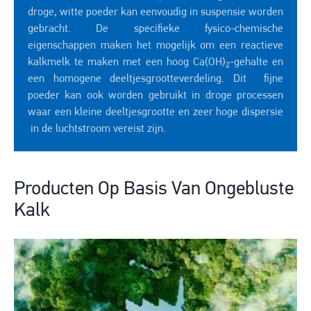
droge, witte poeder kan eenvoudig in suspensie worden
gebracht. De specifieke fysico-chemische
eigenschappen maken het mogelijk om een reactieve
kalkmelk te maken met een hoog Ca(OH)
-gehalte en
2
een homogene deeltjesgrootteverdeling. Dit fijne
poeder kan ook worden gebruikt in droge processen
waar een kleine deeltjesgrootte en zeer hoge dispersie
in de luchtstroom vereist zijn.
Producten Op Basis Van Ongebluste
Kalk