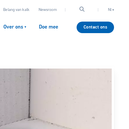
Belang van kalk
Newsroom
Nl
Over ons
Doe mee
Contact ons