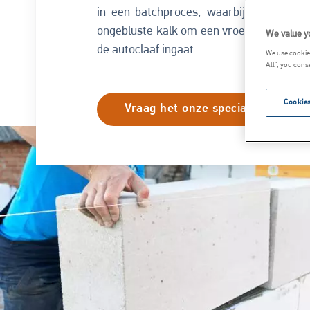
in een batchproces, waarbij de kalk on
ongebluste kalk om een vroege 'groene' s
We value y
de autoclaaf ingaat.
We use cookies
All”, you cons
Cookies
Vraag het onze specialisten
Image