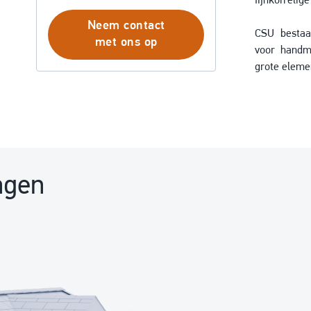
fijnkorrelige
Neem contact
CSU bestaa
met ons op
voor handm
grote eleme
ngen