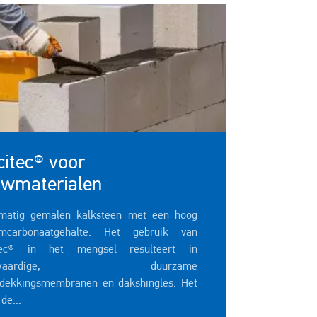
citec® voor
wmaterialen
matig gemalen kalksteen met een hoog
umcarbonaatgehalte. Het gebruik van
itec® in het mengsel resulteert in
ogwaardige, duurzame
dekkingsmembranen en dakshingles. Het
 de...