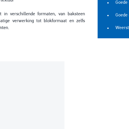
 textuur
Goede g
t in verschillende formaten, van baksteen
Goede 
atige verwerking tot blokformaat en zelfs
nten.
Weerst