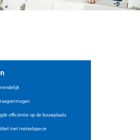
en
riendelijk
draagvermogen
gde efficiëntie op de bouwplaats
ibel met metselspecie