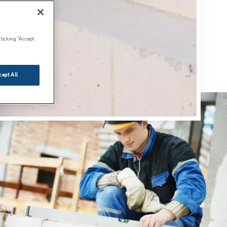
clicking “Accept
cept All
Image