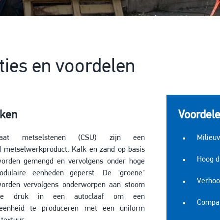
ties en voordelen
ken
Voordel
licaat metselstenen (CSU) zijn een
Milieuv
d metselwerkproduct. Kalk en zand op basis
Hoog 
 worden gemengd en vervolgens onder hoge
dulaire eenheden geperst. De "groene"
Verhoo
orden vervolgens onderworpen aan stoom
ge druk in een autoclaaf om een
Compat
eenheid te produceren met een uniform