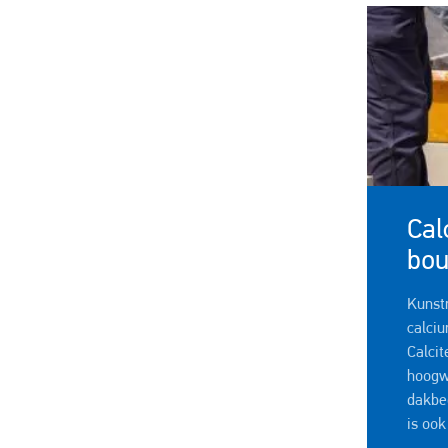
Cal
bou
Kunst
calci
Calc
ho
dakbe
is ook