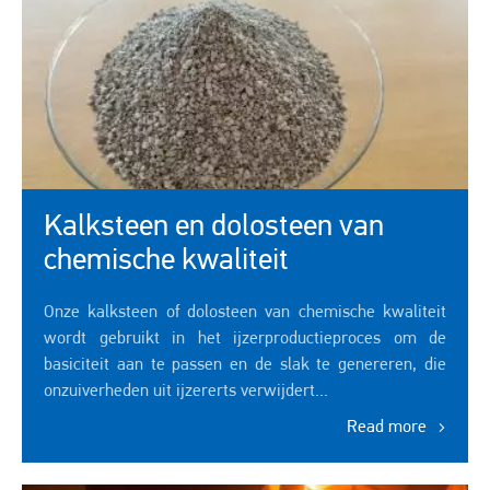
Kalksteen en dolosteen van
chemische kwaliteit
Onze kalksteen of dolosteen van chemische kwaliteit
wordt gebruikt in het ijzerproductieproces om de
basiciteit aan te passen en de slak te genereren, die
onzuiverheden uit ijzererts verwijdert...
Read more