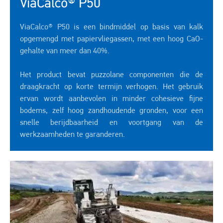
ViaCalco® P50
ViaCalco® P50 is een bindmiddel op basis van kalk
opgemengd met papiervliegassen, met een hoog CaO-
gehalte van meer dan 40%.
Het product bevat puzzolane componenten die de
draagkracht op korte termijn verhogen. Het gebruik
ervan wordt aanbevolen in minder cohesieve fijne
bodems, zelf hoog zandhoudende gronden, voor een
snelle berijdbaarheid en voortgang van de
werkzaamheden te garanderen.