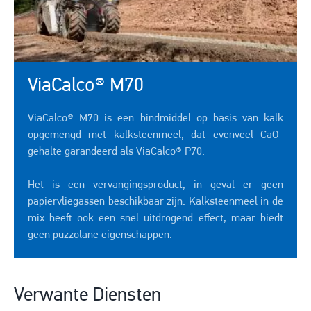
ViaCalco® M70
ViaCalco® M70 is een bindmiddel op basis van kalk
opgemengd met kalksteenmeel, dat evenveel CaO-
gehalte garandeerd als ViaCalco® P70.
Het is een vervangingsproduct, in geval er geen
papiervliegassen beschikbaar zijn. Kalksteenmeel in de
mix heeft ook een snel uitdrogend effect, maar biedt
geen puzzolane eigenschappen.
Verwante Diensten