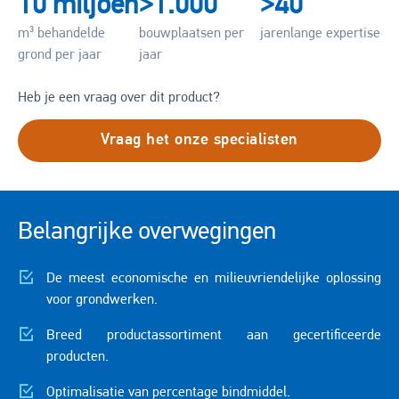
10 miljoen
>1.000
>40
m³ behandelde
bouwplaatsen per
jarenlange expertise
grond per jaar
jaar
Heb je een vraag over dit product?
Vraag het onze specialisten
Belangrijke overwegingen
De meest economische en milieuvriendelijke oplossing
voor grondwerken.
Breed productassortiment aan gecertificeerde
producten.
Optimalisatie van percentage bindmiddel.