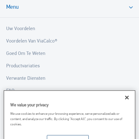
Menu
Uw Voordelen
Voordelen Van ViaCalco®
Goed Om Te Weten
Productvariaties
Verwante Diensten
FAQ
We value your privacy
Heb je een vraag over dit product? Vraag het onze
We use cookies to enhance your browsing experience, serve personalized ads or
content, and analyze our traffic. By clicking “Accept All”, you consent to our use of
specialisten
cookies.
Neem contact met ons op