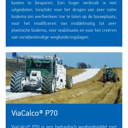
kosten te besparen. Een hoger verbruik is niet
uitgesloten. Geschikt voor het drogen van zeer natte
bodems om werfverkeer toe te laten op de bouwplaats,
voor het modificeren van middelmatig tot zeer
plastische bodems, voor stabilisatie en voor het creëren
van vorstbestendige wegfunderingslagen.
ViaCalco® P70
ViaCalco® P70 is een hydraulisch wegbindmiddel met