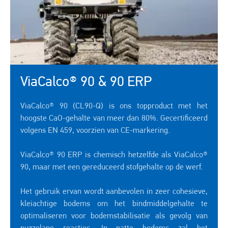
ViaCalco® 90 & 90 ERP
ViaCalco® 90 (CL90-Q) is ons topproduct met het
hoogste CaO-gehalte van meer dan 80%. Gecertificeerd
volgens EN 459, voorzien van CE-markering.
ViaCalco® 90 ERP is chemisch hetzelfde als ViaCalco®
90, maar met een gereduceerd stofgehalte op de werf.
Het gebruik ervan wordt aanbevolen in zeer cohesieve,
kleiachtige bodems om het bindmiddelgehalte te
optimaliseren voor bodemstabilisatie als gevolg van