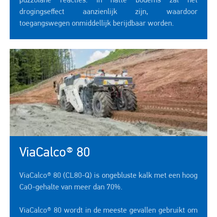
puzzolane reacties. In natte bodems zal het
drogingseffect aanzienlijk zijn, waardoor
toegangswegen onmiddellijk berijdbaar worden.
ViaCalco® 80
ViaCalco® 80 (CL80-Q) is ongebluste kalk met een hoog
CaO-gehalte van meer dan 70%.
ViaCalco® 80 wordt in de meeste gevallen gebruikt om