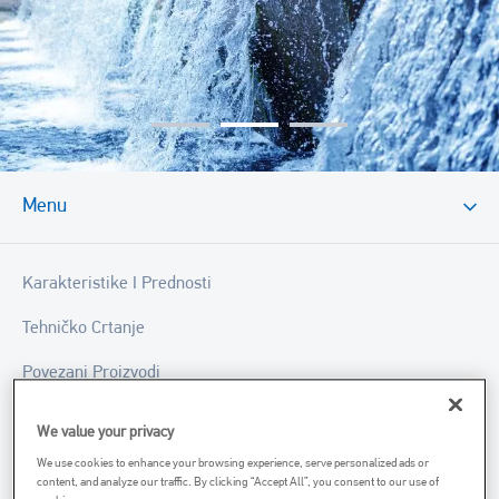
Menu
Karakteristike I Prednosti
Tehničko Crtanje
Povezani Proizvodi
Povezane Usluge
We value your privacy
We use cookies to enhance your browsing experience, serve personalized ads or
content, and analyze our traffic. By clicking “Accept All”, you consent to our use of
Imate li pitanja o ovoj aplikaciji? Pitajte naše stručnjake