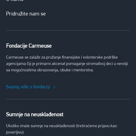
Pridružite nam se
Fondacije Carmeuse
Carmeuse se zalaže za pružanje finansijske i volonterske podrške
agencijama čiji je primarni akcenat pomaganje siromašnoj deci u nevolji
sa mogućnostima obrazovanja, obuke i mentorstva.
Saznaj više o fondaciji
Sumnje na neusklađenost
Ukoliko imate sumnje na neusklađenosti (tretiraćemo prijavu kao
poverljivu).