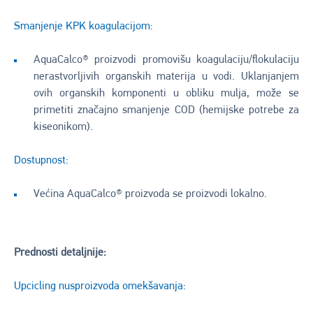
Smanjenje KPK koagulacijom:
AquaCalco® proizvodi promovišu koagulaciju/flokulaciju
nerastvorljivih organskih materija u vodi. Uklanjanjem
ovih organskih komponenti u obliku mulja, može se
primetiti značajno smanjenje COD (hemijske potrebe za
kiseonikom).
Dostupnost:
Većina AquaCalco® proizvoda se proizvodi lokalno.
Prednosti detaljnije:
Upcicling nusproizvoda omekšavanja: