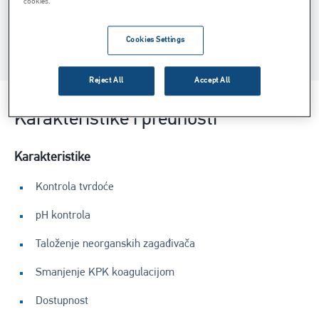
cookies.
Kontaktirajte nas
Cookies Settings
Reject All
Accept All
Karakteristike i prednosti
Karakteristike
Kontrola tvrdoće
pH kontrola
Taloženje neorganskih zagađivača
Smanjenje KPK koagulacijom
Dostupnost