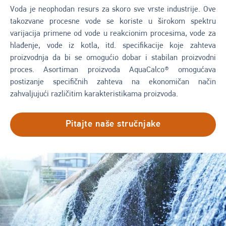
Voda je neophodan resurs za skoro sve vrste industrije. Ove
takozvane procesne vode se koriste u širokom spektru
varijacija primene od vode u reakcionim procesima, vode za
hlađenje, vode iz kotla, itd. specifikacije koje zahteva
proizvodnja da bi se omogućio dobar i stabilan proizvodni
proces. Asortiman proizvoda AquaCalco® omogućava
postizanje specifičnih zahteva na ekonomičan način
zahvaljujući različitim karakteristikama proizvoda.
Pitajte naše stručnjake
Image