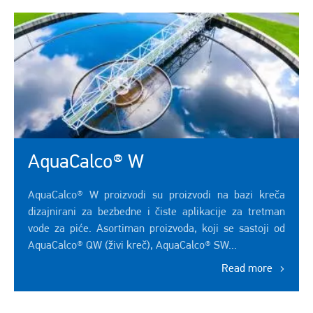
AquaCalco® W
AquaCalco® W proizvodi su proizvodi na bazi kreča
dizajnirani za bezbedne i čiste aplikacije za tretman
vode za piće. Asortiman proizvoda, koji se sastoji od
AquaCalco® QW (živi kreč), AquaCalco® SW...
Read more