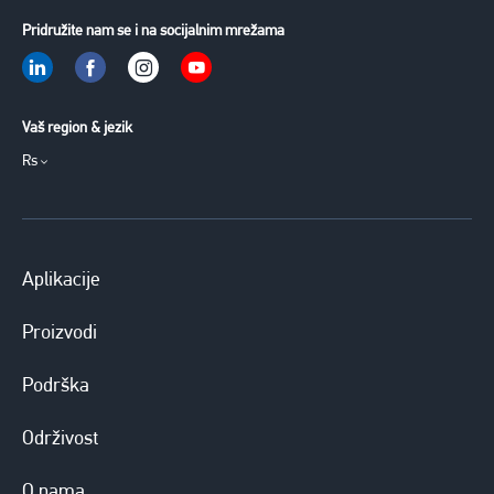
Pridružite nam se i na socijalnim mrežama
Vaš region & jezik
Rs
Aplikacije
Proizvodi
Podrška
Održivost
O nama