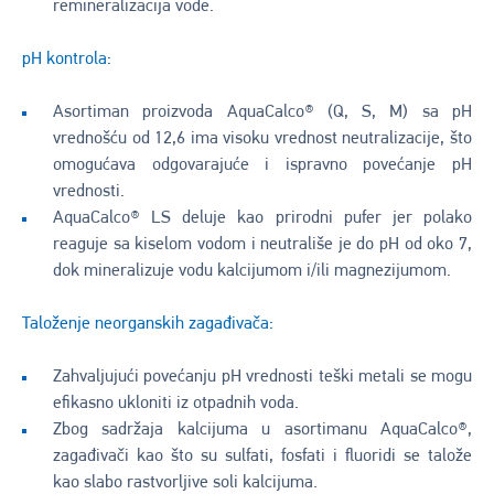
remineralizacija vode.
pH kontrola:
Asortiman proizvoda AquaCalco® (Q, S, M) sa pH
vrednošću od 12,6 ima visoku vrednost neutralizacije, što
omogućava odgovarajuće i ispravno povećanje pH
vrednosti.
AquaCalco® LS deluje kao prirodni pufer jer polako
reaguje sa kiselom vodom i neutrališe je do pH od oko 7,
dok mineralizuje vodu kalcijumom i/ili magnezijumom.
Taloženje neorganskih zagađivača:
Zahvaljujući povećanju pH vrednosti teški metali se mogu
efikasno ukloniti iz otpadnih voda.
Zbog sadržaja kalcijuma u ​​asortimanu AquaCalco®,
zagađivači kao što su sulfati, fosfati i fluoridi se talože
kao slabo rastvorljive soli kalcijuma.