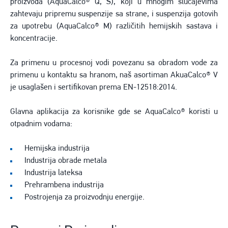
proizvoda (AquaCalco® Q, S), koji u mnogim slučajevima
zahtevaju pripremu suspenzije sa strane, i suspenzija gotovih
za upotrebu (AquaCalco® M) različitih hemijskih sastava i
koncentracije.
Za primenu u procesnoj vodi povezanu sa obradom vode za
primenu u kontaktu sa hranom, naš asortiman AkuaCalco® V
je usaglašen i sertifikovan prema EN-12518:2014.
Glavna aplikacija za korisnike gde se AquaCalco® koristi u
otpadnim vodama:
Hemijska industrija
Industrija obrade metala
Industrija lateksa
Prehrambena industrija
Postrojenja za proizvodnju energije.