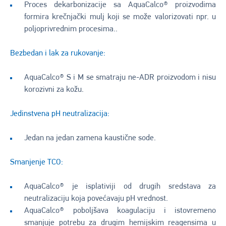
Proces dekarbonizacije sa AquaCalco® proizvodima
formira krečnjački mulj koji se može valorizovati npr. u
poljoprivrednim procesima..
Bezbedan i lak za rukovanje:
AquaCalco® S i M se smatraju ne-ADR proizvodom i nisu
korozivni za kožu.
Jedinstvena pH neutralizacija:
Jedan na jedan zamena kaustične sode.
Smanjenje TCO:
AquaCalco® je isplativiji od drugih sredstava za
neutralizaciju koja povećavaju pH vrednost.
AquaCalco® poboljšava koagulaciju i istovremeno
smanjuje potrebu za drugim hemijskim reagensima u