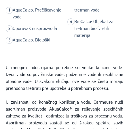
AquaCalco: Prečišćavanje
tretman vode
vode
BioCalco: Objekat za
Oporavak nusproizvoda
tretman biočvrstih
materija
AquaCalco: Biološki
U mnogim industrijama potrebne su velike količine vode.
Izvor vode su površinske vode, podzemne vode ili reciklirane
otpadne vode. U svakom slučaju, ove vode se često moraju
prethodno tretirati pre upotrebe u potrebnom procesu.
U zavisnosti od konačnog korišćenja vode, Carmeuse nudi
asortiman proizvoda AkuaCalco® za rešavanje specifičnih
zahteva za kvalitet i optimizaciju troškova za procesnu vodu.
Asortiman proizvoda sastoji se od širokog spektra suvih