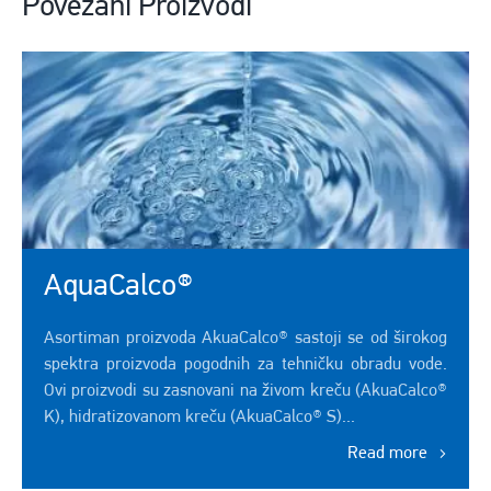
Povezani Proizvodi
AquaCalco®
Asortiman proizvoda AkuaCalco® sastoji se od širokog
spektra proizvoda pogodnih za tehničku obradu vode.
Ovi proizvodi su zasnovani na živom kreču (AkuaCalco®
K), hidratizovanom kreču (AkuaCalco® S)...
Read more