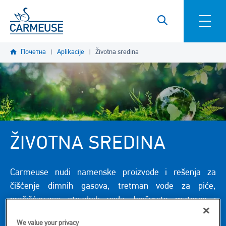
Skip to main content
Почетна
Aplikacije
Životna sredina
ŽIVOTNA SREDINA
Carmeuse nudi namenske proizvode i rešenja za
čišćenje dimnih gasova, tretman vode za piće,
prečišćavanje otpadnih voda, biočvrste materije i
tretmane otpada i radove na sanaciji. Tehnički partner,
We value your privacy