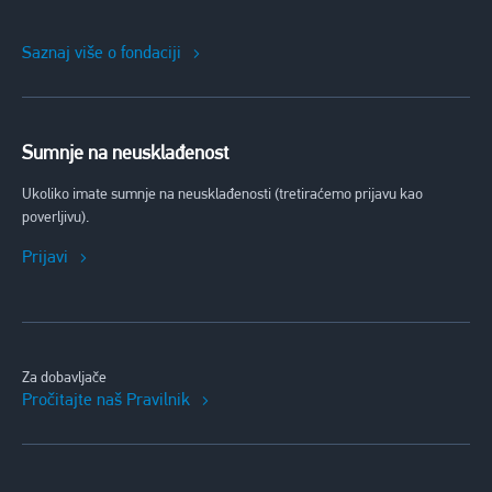
Saznaj više o fondaciji
Sumnje na neusklađenost
Ukoliko imate sumnje na neusklađenosti (tretiraćemo prijavu kao
poverljivu).
Prijavi
Za dobavljače
Pročitajte naš Pravilnik