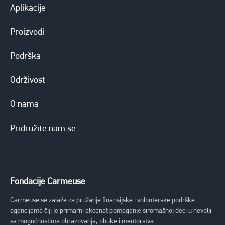
Aplikacije
Proizvodi
Podrška
Održivost
O nama
Pridružite nam se
Fondacije Carmeuse
Carmeuse se zalaže za pružanje finansijske i volonterske podrške
agencijama čiji je primarni akcenat pomaganje siromašnoj deci u nevolji
sa mogućnostima obrazovanja, obuke i mentorstva.