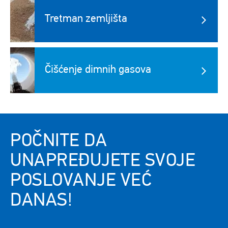
Image
Tretman zemljišta
Image
Čišćenje dimnih gasova
POČNITE DA
UNAPREĐUJETE SVOJE
POSLOVANJE VEĆ
DANAS!