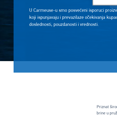
U Carmeuse-u smo posvećeni isporuci proizv
koji ispunjavaju i prevazilaze očekivanja kup
doslednosti, pouzdanosti i vrednosti.
Priznat šir
brine u pruž