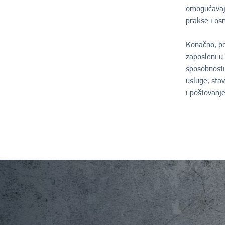
omogućavaj
prakse i os
Konačno, po
zaposleni u
sposobnosti 
usluge, sta
i poštovanj
Image