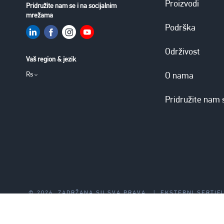
Proizvodi
Pridružite nam se i na socijalnim
mrežama
Podrška
Održivost
Vaš region & jezik
Rs
O nama
Pridružite nam 
© 2026. ZADRŽANA SU SVA PRAVA.
|
EKSTERNI SERTIFI