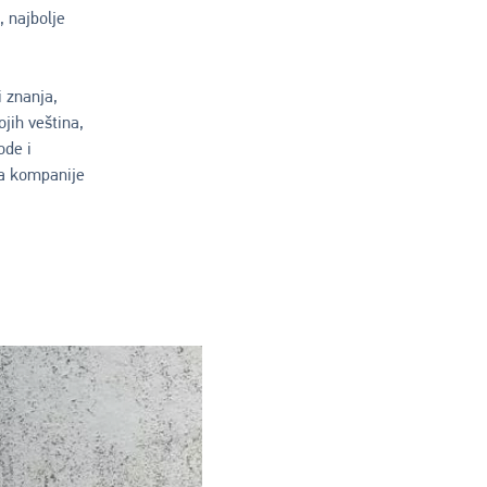
 najbolje
 znanja,
jih veština,
ode i
ta kompanije