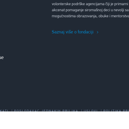
volonterske podrške agencijama čiji je primarni
akcenat pomaganje siromašnoj deci u nevolji sa
mogućnostima obrazovanja, obuke i mentorstva
Saznaj više o fondaciji
se
KATI
POSLODAVAC JEDNAKIH PRILIKA
USLOVI
POLITIKA PR