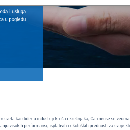
oda i usluga
aca u pogledu
om sveta kao lider u industriji kreča i krečnjaka, Carmeuse se veoma 
anju visokih performansi, isplativih i ekoloških prednosti za svoje kli