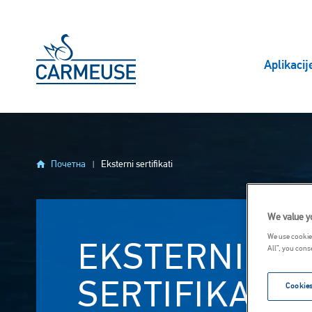
Skip to main content
Aplikacij
Почетна
Eksterni sertifikati
We value y
We use cookies
EKSTERNI
All”, you cons
SERTIFIKATI
Cookies