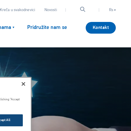
Kreča u svakodnevici
Novosti
Rs
nama
Pridružite nam se
Kontakt
clicking “Accept
cept All