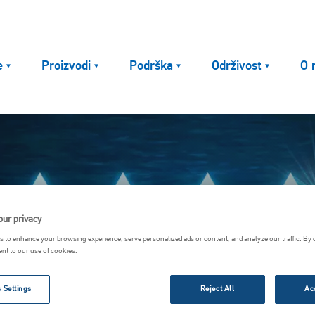
e
Proizvodi
Podrška
Održivost
O 
our privacy
 to enhance your browsing experience, serve personalized ads or content, and analyze our traffic. By 
ent to our use of cookies.
 Settings
Reject All
Ac