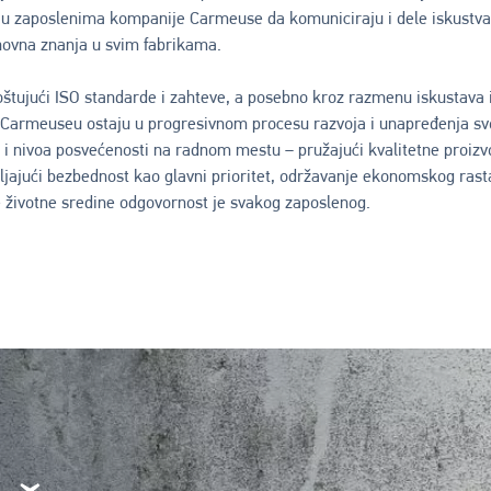
u zaposlenima kompanije Carmeuse da komuniciraju i dele iskustva,
novna znanja u svim fabrikama.
štujući ISO standarde i zahteve, a posebno kroz razmenu iskustava i
 Carmeuseu ostaju u progresivnom procesu razvoja i unapređenja svo
i nivoa posvećenosti na radnom mestu – pružajući kvalitetne proizv
vljajući bezbednost kao glavni prioritet, održavanje ekonomskog ras
e životne sredine odgovornost je svakog zaposlenog.