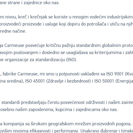
ane strane i zajednice oko nas.
m nivou, kreč i krečnjak se koriste u mnogim vodećim industrijski
roizvodeći proizvode i usluge koji dopiru do potrošača i utiču na njih
vredne načine.
oga Carmeuse posvećuje kritičnu pažnju standardnim globalnim prot
 svojim poslovanjem i dosledno se usaglašava sa kriterijumima i za
 organizacije za standardizaciju (ISO).
i, fabrike Carmeuse, mi smo u potpunosti usklađeni sa ISO 9001 (Kval
tna sredina), ISO 45001 (Zdravlje i bezbednost) i ISO 50001 (Energija
i standardi predstavljaju čvrstu posvećenost održivosti i našim zain
osebno našim zaposlenima, kupcima i zajednicama oko nas.
na kompanija sa širokom geografskom mrežom proizvodnih pogona,
ajvišim nivoima efikasnosti i performansi. Unakrsno đubrenje i timsk