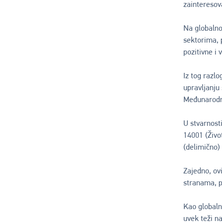
zainteresov
Na globalno
sektorima, p
pozitivne i 
Iz tog razl
upravljanju
Međunarodne
U stvarnost
14001 (Živo
(delimično)
Zajedno, ov
stranama, p
Kao global
uvek teži n