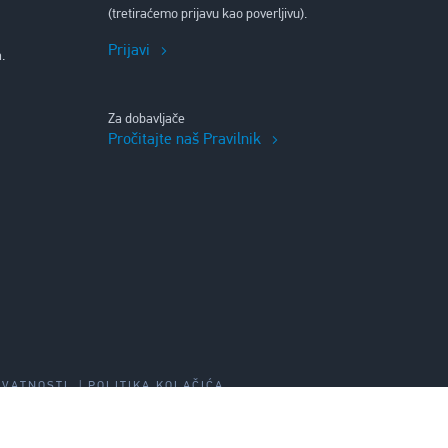
(tretiraćemo prijavu kao poverljivu).
Prijavi
.
Za dobavljače
Pročitajte naš Pravilnik
IVATNOSTI
POLITIKA KOLAČIĆA