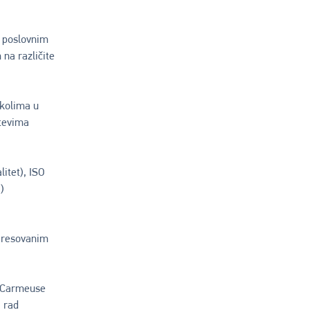
m poslovnim
 na različite
okolima u
htevima
itet), ISO
)
teresovanim
 Carmeuse
i rad