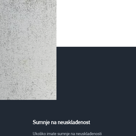
Sumnje na neusklađenost
Ukoliko imate sumnje na neusklađenosti