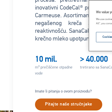
procesa: prettretman krečo
inovativni CodeCal® proces raz
We value y
Carmeuse. Asortiman proizvoda
We use cookies
negašenog kreča SanaCa
All”, you cons
reaktivnošću. SanaCalco® S hi
Cookies
krečno mleko upotpunjuju naš 
10 mil.
> 40.000
m³ prečišćene otpadne
tretirano sa SanaC
vode
Imate li pitanja o ovom proizvodu?
Pitajte naše stručnjake