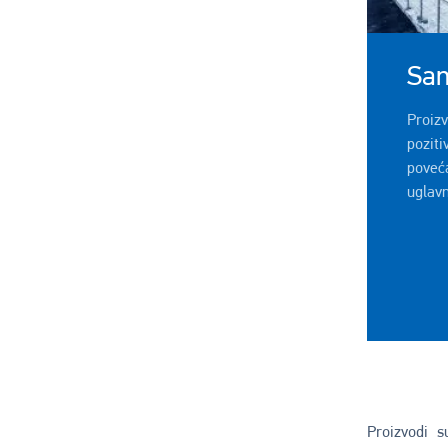
San
Proiz
pozit
povec
uglavn
Proizvodi s