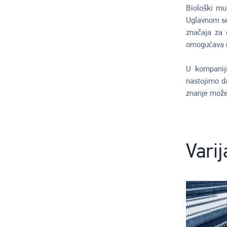
Biološki mu
Uglavnom se
značaja za 
omogućava n
U kompanij
nastojimo d
znanje može
Varij