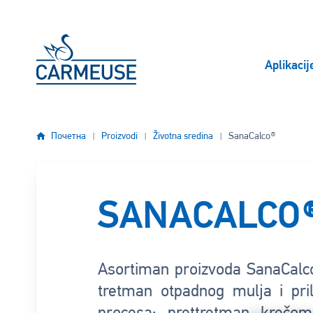
Skip to main content
Aplikacij
Почетна
Proizvodi
Životna sredina
SanaCalco®
SANACALCO
Asortiman proizvoda SanaCalco
tretman otpadnog mulja i pril