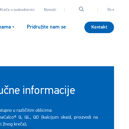
Kreča u svakodnevici
Novosti
Rs
nama
Pridružite nam se
Kontakt
učne informacije
tupno u različitim oblicima:
naCalco® Q, QL, QD (kalcijum oksid, proizvodi na
i živog kreča);