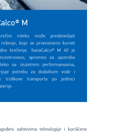
alco® M
rečno mleko može predstavljati
 rešenje, koje se prvenstveno koristi
odno krečenje. SanaCalco® M 40 je
oncentrovano, spremno za upotrebu
leko sa izuzetnim performansama,
njuje potrebu za dodatkom vode i
e troškove transporta po jedinici
terije.
lagođeni zahtevima tehnologije i korišćene