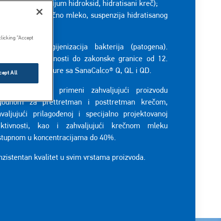
aCalco® S (kalcijum hidroksid, hidratisani kreč);
naCalco® M (krečno mleko, suspenzija hidratisanog
ča).
clicking “Accept
bilizacija i higijenizacija bakterija (patogena).
većanje pH vrednosti do zakonske granice od 12.
išenje temperature sa SanaCalco® Q, QL i QD.
cept All
ilagođeno vašoj primeni zahvaljujući proizvodu
godnom za prettretman i posttretman krečom,
valjujući prilagođenoj i specijalno projektovanoj
aktivnosti, kao i zahvaljujući krečnom mleku
stupnom u koncentracijama do 40%.
zistentan kvalitet u svim vrstama proizvoda.