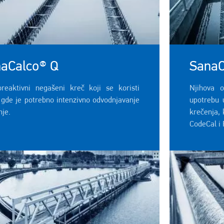
aCalco® Q
SanaC
oreaktivni negašeni kreč koji se koristi
Njihova o
 gde je potrebno intenzivno odvodnjavanje
upotrebu 
nje.
krečenja, 
CodeCal i 