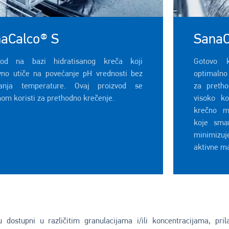
aCalco® S
SanaC
vod na bazi hidratisanog kreča koji
Gotovo k
ivno utiče na povećanje pH vrednosti bez
optimalno
́anja temperature. Ovaj proizvod se
za preth
om koristi za prethodno krečenje.
visoko k
krečno m
koje sma
minimizuj
aktivne ma
u dostupni u različitim granulacijama i/ili koncentracijama, pri