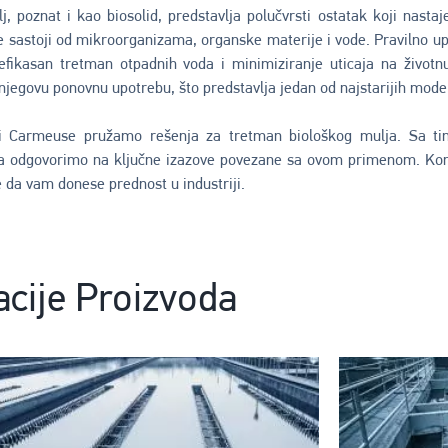
lj, poznat i kao biosolid, predstavlja polučvrsti ostatak koji nast
 sastoji od mikroorganizama, organske materije i vode. Pravilno up
efikasan tretman otpadnih voda i minimiziranje uticaja na životn
jegovu ponovnu upotrebu, što predstavlja jedan od najstarijih mode
i Carmeuse pružamo rešenja za tretman biološkog mulja. Sa tim
a odgovorimo na ključne izazove povezane sa ovom primenom. Kont
 da vam donese prednost u industriji.
acije Proizvoda