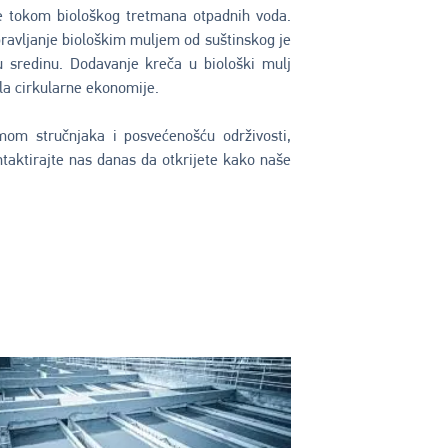
aje tokom biološkog tretmana otpadnih voda.
ravljanje biološkim muljem od suštinskog je
u sredinu. Dodavanje kreča u biološki mulj
la cirkularne ekonomije.
om stručnjaka i posvećenošću održivosti,
aktirajte nas danas da otkrijete kako naše