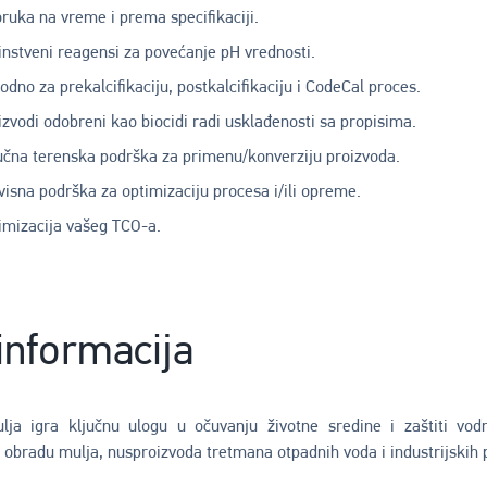
oruka na vreme i prema specifikaciji.
instveni reagensi za povećanje pH vrednosti.
odno za prekalcifikaciju, postkalcifikaciju i CodeCal proces.
izvodi odobreni kao biocidi radi usklađenosti sa propisima.
učna terenska podrška za primenu/konverziju proizvoda.
visna podrška za optimizaciju procesa i/ili opreme.
imizacija vašeg TCO-a.
informacija
ja igra ključnu ulogu u očuvanju životne sredine i zaštiti vodn
i obradu mulja, nusproizvoda tretmana otpadnih voda i industrijskih 