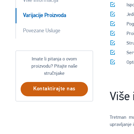
Više Informacija
Isp
Jed
Varijacije Proizvoda
Pog
Povezane Usluge
Pro
Str
Ser
Imate li pitanja o ovom
Opt
proizvodu? Pitajte naše
stručnjake
Kontaktirajte nas
Više 
Tretman mul
upravljanje 