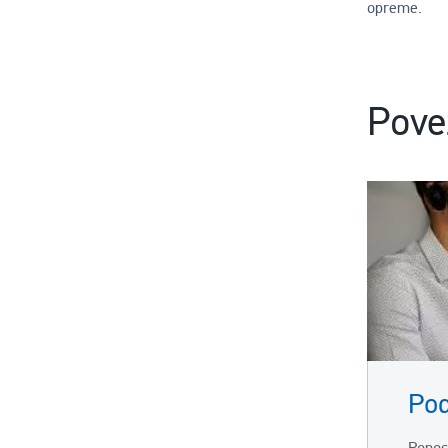
opreme.
Pove
Pod