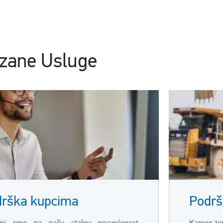
zane Usluge
rška kupcima
Podrš