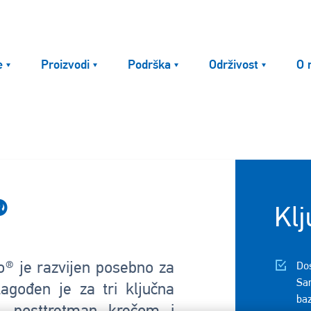
e
Proizvodi
Podrška
Održivost
O 
®
Klj
® je razvijen posebno za
Dos
Sa
agođen je za tri ključna
baz