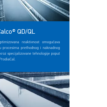
alco® QD/QL
ptimizovana reaktivnost omogućava
u procesima prethodnog i naknadnog
kroz specijalizovane tehnologije poput
ProdiaCal.