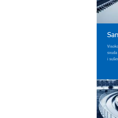
San
Visok
svuda
i suše