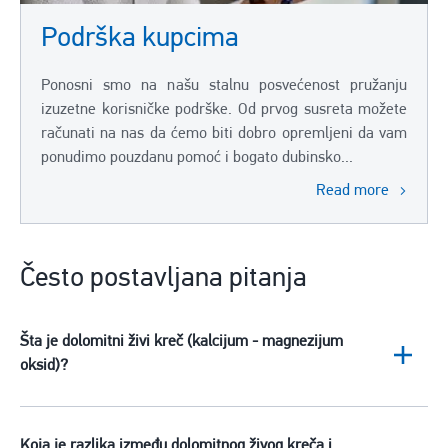
Podrška kupcima
Ponosni smo na našu stalnu posvećenost pružanju
izuzetne korisničke podrške. Od prvog susreta možete
računati na nas da ćemo biti dobro opremljeni da vam
ponudimo pouzdanu pomoć i bogato dubinsko...
Read more
Često postavljana pitanja
Šta je dolomitni živi kreč (kalcijum - magnezijum
oksid)?
Koja je razlika između dolomitnog živog kreča i