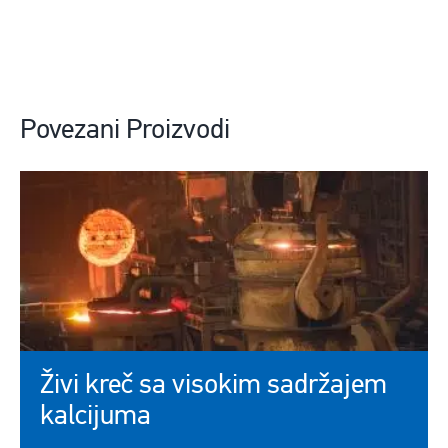
Povezani Proizvodi
Živi kreč sa visokim sadržajem
kalcijuma