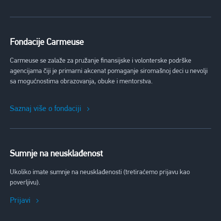
Fondacije Carmeuse
Carmeuse se zalaže za pružanje finansijske i volonterske podrške
agencijama čiji je primarni akcenat pomaganje siromašnoj deci u nevolji
sa mogućnostima obrazovanja, obuke i mentorstva.
Saznaj više o fondaciji
Sumnje na neusklađenost
Ukoliko imate sumnje na neusklađenosti (tretiraćemo prijavu kao
poverljivu).
Prijavi