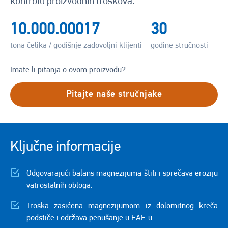
kontrolu proizvodnih troškova.
10.000.000
17
30
tona čelika / godišnje
zadovoljni klijenti
godine stručnosti
Imate li pitanja o ovom proizvodu?
Pitajte naše stručnjake
Ključne informacije
Odgovarajući balans magnezijuma štiti i sprečava eroziju
vatrostalnih obloga.
Troska zasićena magnezijumom iz dolomitnog kreča
podstiče i održava penušanje u EAF-u.