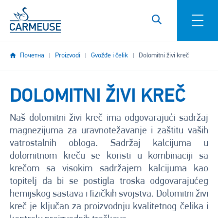
Skip to main content
Почетна
Proizvodi
Gvožđe i čelik
Dolomitni živi kreč
DOLOMITNI ŽIVI KREČ
Naš dolomitni živi kreč ima odgovarajući sadržaj
magnezijuma za uravnotežavanje i zaštitu vaših
vatrostalnih obloga. Sadržaj kalcijuma u
dolomitnom kreču se koristi u kombinaciji sa
krečom sa visokim sadržajem kalcijuma kao
topitelj da bi se postigla troska odgovarajućeg
hemijskog sastava i fizičkih svojstva. Dolomitni živi
kreč je ključan za proizvodnju kvalitetnog čelika i