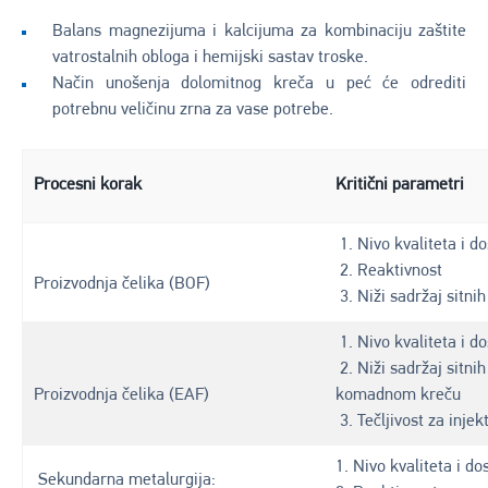
Balans magnezijuma i kalcijuma za kombinaciju zaštite
vatrostalnih obloga i hemijski sastav troske.
Način unošenja dolomitnog kreča u peć će odrediti
potrebnu veličinu zrna za vase potrebe.
Procesni korak
Kritični parametri
1. Nivo kvaliteta i d
2. Reaktivnost
Proizvodnja čelika (BOF)
3. Niži sadržaj sitnih
1. Nivo kvaliteta i d
2. Niži sadržaj sitnih
Proizvodnja čelika (EAF)
komadnom kreču
3. Tečljivost za injek
1. Nivo kvaliteta i do
Sekundarna metalurgija: