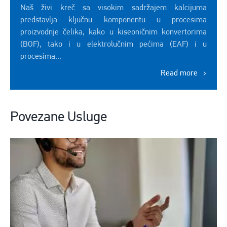
Naš živi kreč sa visokim sadržajem kalcijuma
predstavlja ključnu komponentu u procesima
proizvodnje čelika, kako u kiseoničnim konvertorima
(BOF), tako i u elektrolučnim pećima (EAF) i u
procesima...
Read more
Povezane Usluge