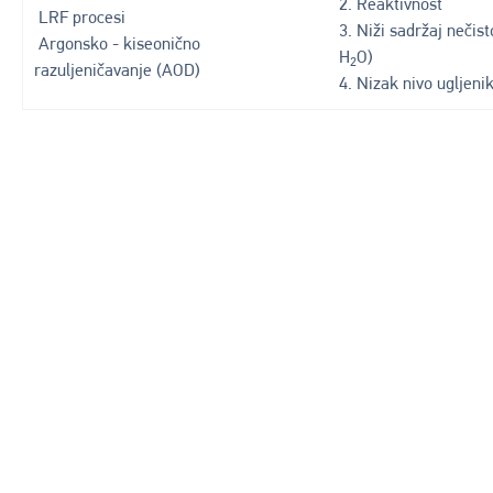
2. Reaktivnost
LRF procesi
3. Niži sadržaj nečisto
Argonsko - kiseonično
H
O)
2
razuljeničavanje (AOD)
4. Nizak nivo ugljen