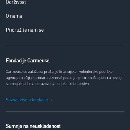
Održivost
O nama
Pridružite nam se
Fondacije Carmeuse
Carmeuse se zalaže za pružanje finansijske i volonterske podrške
agencijama čiji je primarni akcenat pomaganje siromašnoj deci u nevolji
sa mogućnostima obrazovanja, obuke i mentorstva.
Saznaj više o fondaciji
Sumnje na neusklađenost