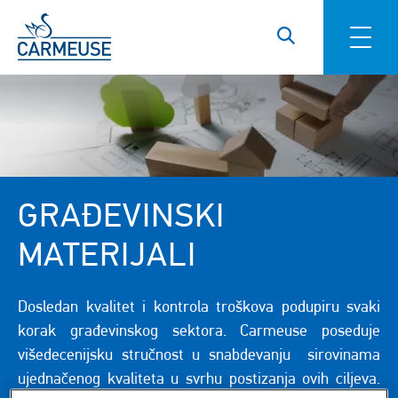
Skip to main content
GRAĐEVINSKI
MATERIJALI
Dosledan kvalitet i kontrola troškova podupiru svaki
korak građevinskog sektora. Carmeuse poseduje
višedecenijsku stručnost u snabdevanju sirovinama
ujednačenog kvaliteta u svrhu postizanja ovih ciljeva.