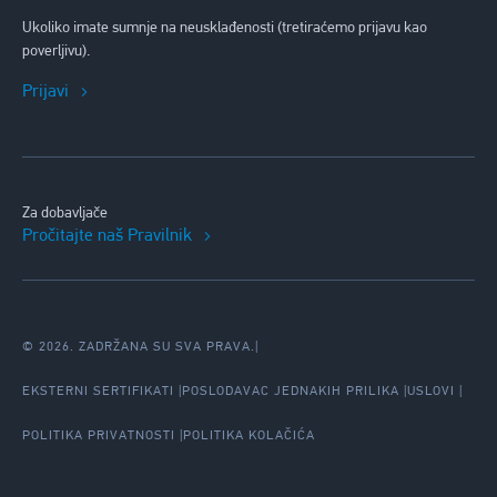
Ukoliko imate sumnje na neusklađenosti (tretiraćemo prijavu kao
poverljivu).
Prijavi
Za dobavljače
Pročitajte naš Pravilnik
© 2026. ZADRŽANA SU SVA PRAVA.
|
EKSTERNI SERTIFIKATI
POSLODAVAC JEDNAKIH PRILIKA
USLOVI
POLITIKA PRIVATNOSTI
POLITIKA KOLAČIĆA