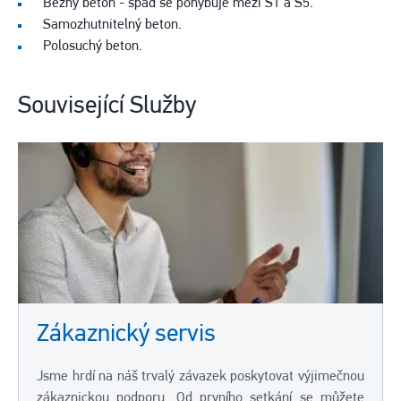
Běžný beton - spád se pohybuje mezi S1 a S5.
Samozhutnitelný beton.
Polosuchý beton.
Související Služby
Zákaznický servis
Jsme hrdí na náš trvalý závazek poskytovat výjimečnou
zákaznickou podporu. Od prvního setkání se můžete