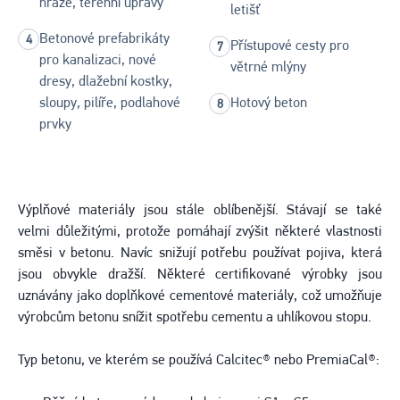
hráze, terénní úpravy
letišť
Betonové prefabrikáty
Přístupové cesty pro
pro kanalizaci, nové
větrné mlýny
dresy, dlažební kostky,
sloupy, pilíře, podlahové
Hotový beton
prvky
Výplňové materiály jsou stále oblíbenější. Stávají se také
velmi důležitými, protože pomáhají zvýšit některé vlastnosti
směsi v betonu. Navíc snižují potřebu používat pojiva, která
jsou obvykle dražší. Některé certifikované výrobky jsou
uznávány jako doplňkové cementové materiály, což umožňuje
výrobcům betonu snížit spotřebu cementu a uhlíkovou stopu.
Typ betonu, ve kterém se používá Calcitec® nebo PremiaCal®: