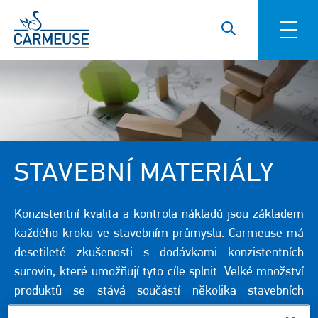
Přejít k hlavnímu obsahu
STAVEBNÍ MATERIÁLY
Konzistentní kvalita a kontrola nákladů jsou základem
každého kroku ve stavebním průmyslu. Carmeuse má
desetileté zkušenosti s dodávkami konzistentních
surovin, které umožňují tyto cíle splnit. Velké množství
produktů se stává součástí několika stavebních
materiálů, které umožňují tvorbu našich domovů,