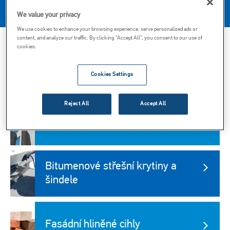
kanceláří a skladů.
We value your privacy
We use cookies to enhance your browsing experience, serve personalized ads or
content, and analyze our traffic. By clicking “Accept All”, you consent to our use of
cookies.
Autoklávovaný pórobeton (AAC)
Cookies Settings
Reject All
Accept All
Betonové prefabrikáty
Obrázek
Bitumenové střešní krytiny a
šindele
Obrázek
Fasádní hliněné cihly