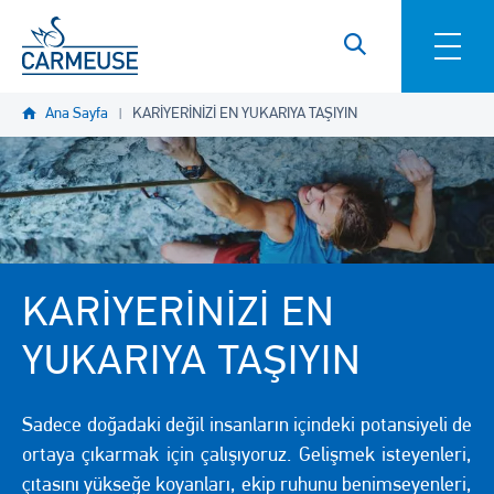
Ana içeriğe atla
Ana Sayfa
KARİYERİNİZİ EN YUKARIYA TAŞIYIN
KARİYERİNİZİ EN
YUKARIYA TAŞIYIN
Sadece doğadaki değil insanların içindeki potansiyeli de
ortaya çıkarmak için çalışıyoruz. Gelişmek isteyenleri,
çıtasını yükseğe koyanları, ekip ruhunu benimseyenleri,