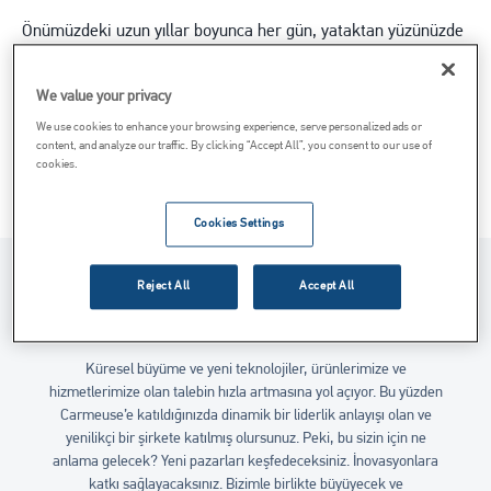
Önümüzdeki uzun yıllar boyunca her gün, yataktan yüzünüzde
bir gülümsemeyle kalkmanızı sağlayacak şeyi mi bulmak
istiyorsunuz? Carmeuse’e katıldığınızda elde edeceğiniz şey
We value your privacy
tam da bu.
We use cookies to enhance your browsing experience, serve personalized ads or
content, and analyze our traffic. By clicking “Accept All”, you consent to our use of
cookies.
Kariyerinize başlayın
Cookies Settings
Reject All
Accept All
Gelecek Vadeden Bir Pazarın
Avantajlarından Yararlanın
Küresel büyüme ve yeni teknolojiler, ürünlerimize ve
hizmetlerimize olan talebin hızla artmasına yol açıyor. Bu yüzden
Carmeuse’e katıldığınızda dinamik bir liderlik anlayışı olan ve
yenilikçi bir şirkete katılmış olursunuz. Peki, bu sizin için ne
anlama gelecek? Yeni pazarları keşfedeceksiniz. İnovasyonlara
katkı sağlayacaksınız. Bizimle birlikte büyüyecek ve