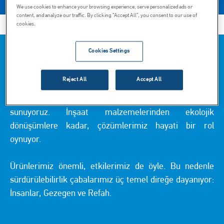
We use cookies to enhance your browsing experience, serve personalized ads or
content, and analyze our traffic. By clicking “Accept All”, you consent to our use of
cookies.
Cookies Settings
Carmeuse'un sürdürülebilirlik yolculuğunun merkezine
hoş geldiniz. Carmeuse'da, mineralleri çıkarmak ve
Reject All
Accept All
dönüştürmekten daha fazlasını yapıyoruz; günlük
yaşamı destekleyen temel ürün ve hizmetler
sunuyoruz. İnşaat malzemelerinden ekolojik
dönüşümlere kadar, çözümlerimiz hayati bir rol
oynuyor.
Ürünlerimiz önemli, etkilerimiz de öyle. Bu nedenle
sürdürülebilirlik çabalarımız üç temel direğe dayanıyor:
İnsanlar, Gezegen ve Refah.