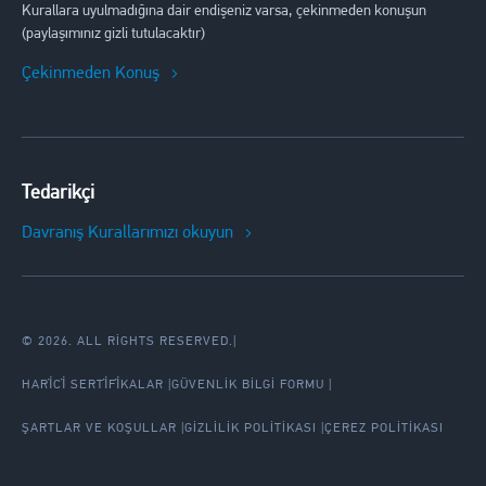
Kurallara uyulmadığına dair endişeniz varsa, çekinmeden konuşun
(paylaşımınız gizli tutulacaktır)
Çekinmeden Konuş
Tedarikçi
Davranış Kurallarımızı okuyun
© 2026. ALL RIGHTS RESERVED.
|
HARİCİ SERTİFİKALAR
GÜVENLIK BILGI FORMU
ŞARTLAR VE KOŞULLAR
GIZLILIK POLITIKASI
ÇEREZ POLITIKASI