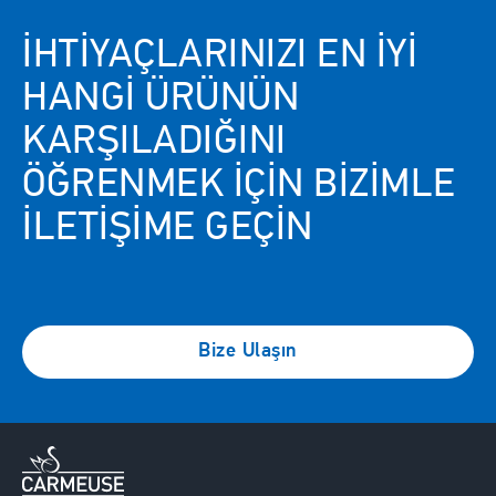
İHTIYAÇLARINIZI EN IYI
HANGI ÜRÜNÜN
KARŞILADIĞINI
ÖĞRENMEK IÇIN BIZIMLE
ILETIŞIME GEÇIN
Bize Ulaşın