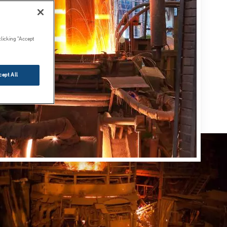
clicking “Accept
cept All
Resim