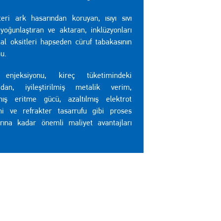
teri ark hasarından koruyan, ısıyı sıvı
 yoğunlaştıran ve aktaran, inklüzyonları
al oksitleri hapseden cüruf tabakasının
u.
 enjeksiyonu, kireç tüketimindeki
adan, iyileştirilmiş metalik verim,
lmış eritme gücü, azaltılmış elektrot
mi ve refrakter tasarrufu gibi proses
arına kadar önemli maliyet avantajları