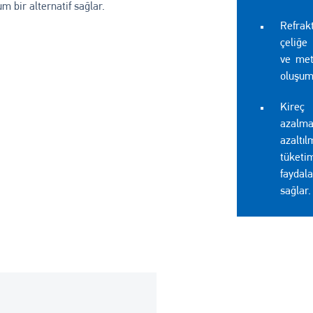
m bir alternatif sağlar.
Refrak
çeliğe
ve met
oluşum
Kireç
azalm
azaltı
tüketi
faydal
sağlar.