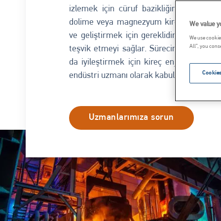
izlemek için cüruf bazikliğini ve cüruf 
dolime veya magnezyum kireç ilavesi öz
We value y
ve geliştirmek için gereklidir ve ısı dö
We use cookies
All”, you cons
teşvik etmeyi sağlar. Sürecin genel veriml
da iyileştirmek için kireç enjeksiyonu ö
Cookies
endüstri uzmanı olarak kabul edilmektedir
Uzmanlarımıza sorun
Resim