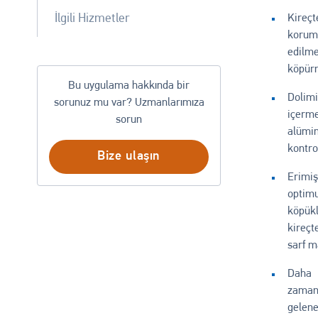
İlgili Hizmetler
Kireç
korum
edilm
köpürm
Bu uygulama hakkında bir
Dolimi
sorunuz mu var? Uzmanlarımıza
içerm
sorun
alümin
kontro
Bize ulaşın
Erimi
optim
köpük
kireçt
sarf m
Daha 
zaman
gelen