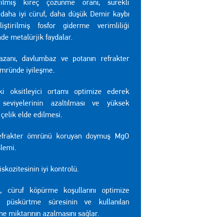
irilmiş kireç çözünme oranı, sürekli
 daha iyi cüruf, daha düşük Demir kaybı
iştirilmiş fosfor giderme verimliliği
de metalürjik faydalar.
zanı, davlumbaz ve potanın refrakter
ömründe iyileşme.
aki oksitleyici ortamı optimize ederek
 seviyelerinin azaltılması ve yüksek
i çelik elde edilmesi.
efrakter ömrünü koruyan doymuş MgO
şlemi.
iskozitesinin iyi kontrolü.
, cüruf köpürme koşullarını optimize
k püskürtme süresinin ve kullanılan
e miktarının azalmasını sağlar.