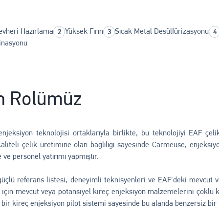
evheri Hazırlama
Yüksek Fırın
Sıcak Metal Desülfürizasyonu
finasyonu
m Rolümüz
jeksiyon teknolojisi ortaklarıyla birlikte, bu teknolojiyi EAF çeli
 Kaliteli çelik üretimine olan bağlılığı sayesinde Carmeuse, enjeks
 ve personel yatırımı yapmıştır.
çlü referans listesi, deneyimli teknisyenleri ve EAF'deki mevcut v
 için mevcut veya potansiyel kireç enjeksiyon malzemelerini çoklu k
bir kireç enjeksiyon pilot sistemi sayesinde bu alanda benzersiz bir