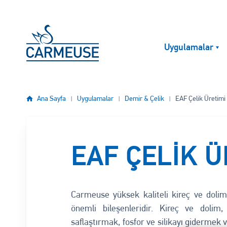
Ana içeriğe atla
Uygulamalar
Ana Sayfa
Uygulamalar
Demir & Çelik
EAF Çelik Üretimi
EAF ÇELIK Ü
Carmeuse yüksek kaliteli kireç ve dolim,
önemli bileşenleridir. Kireç ve doli
saflaştırmak, fosfor ve silikayı gidermek 