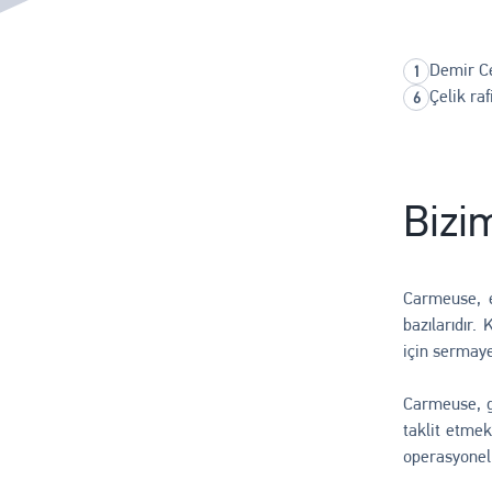
Demir C
Çelik ra
Bizi
Carmeuse, en
bazılarıdır.
için sermaye
Carmeuse, gü
taklit etmek
operasyonel 