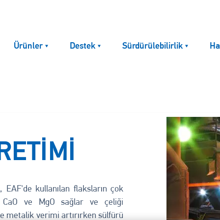
Ürünler
Destek
Sürdürülebilirlik
Ha
Resim
RETIMI
 EAF'de kullanılan flaksların çok
m, CaO ve MgO sağlar ve çeliği
ve metalik verimi artırırken sülfürü