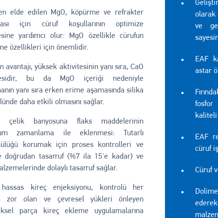
Gelişt
ten elde edilen MgO, köpürme ve refrakter
olarak
ası için cüruf koşullarının optimize
ve gel
esine yardımcı olur: MgO özellikle cürufun
sayesin
e özellikleri için önemlidir.
EAF ka
n avantajı, yüksek aktivitesinin yanı sıra, CaO
astar 
esidir, bu da MgO içeriği nedeniyle
anın yanı sıra erken erime aşamasında silika
Fırınd
lünde daha etkili olmasını sağlar.
fosfor
kalitel
ş çelik banyosuna flaks maddelerinin
um zamanlama ile eklenmesi: Tutarlı
EAF r
lülüğü korumak için proses kontrolleri ve
cüruf i
e doğrudan tasarruf (%7 ila 15'e kadar) ve
alzemelerinde dolaylı tasarruf sağlar.
Cüruf v
hassas kireç enjeksiyonu, kontrolü her
Dolime
 zor olan ve çevresel yükleri önleyen
edere
eksel parça kireç ekleme uygulamalarına
malzem