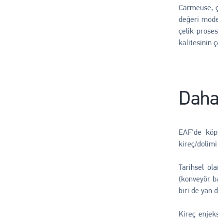
Carmeuse, çe
değeri model
çelik proses
kalitesinin 
Daha 
EAF'de köp
kireç/dolimi
Tarihsel ola
(konveyör b
biri de yan 
Kireç enjeks