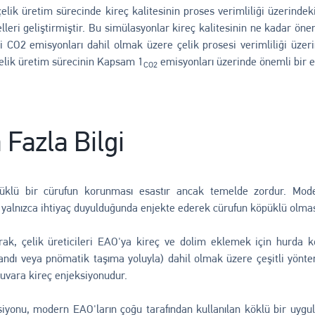
lik üretim sürecinde kireç kalitesinin proses verimliliği üzerindek
leri geliştirmiştir. Bu simülasyonlar kireç kalitesinin ne kadar önem
i CO2 emisyonları dahil olmak üzere çelik prosesi verimliliği üzer
çelik üretim sürecinin Kapsam 1
emisyonları üzerinde önemli bir et
CO2
Fazla Bilgi
üklü bir cürufun korunması esastır ancak temelde zordur. Mode
 yalnızca ihtiyaç duyulduğunda enjekte ederek cürufun köpüklü olması
rak, çelik üreticileri EAO'ya kireç ve dolim eklemek için hurda kov
andı veya pnömatik taşıma yoluyla) dahil olmak üzere çeşitli yönt
duvara kireç enjeksiyonudur.
iyonu, modern EAO'ların çoğu tarafından kullanılan köklü bir uygul