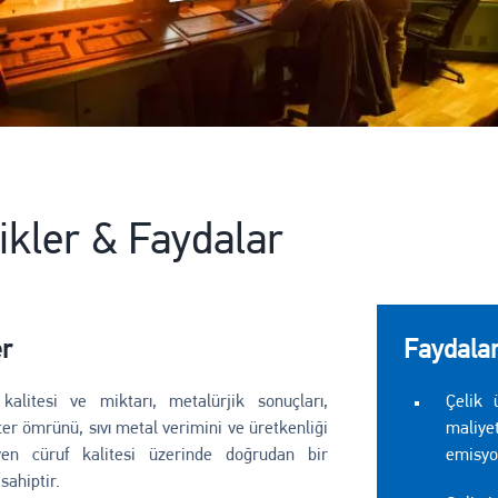
ikler & Faydalar
er
Faydala
kalitesi ve miktarı, metalürjik sonuçları,
Çelik 
ter ömrünü, sıvı metal verimini ve üretkenliği
maliy
eyen cüruf kalitesi üzerinde doğrudan bir
emisyon
sahiptir.