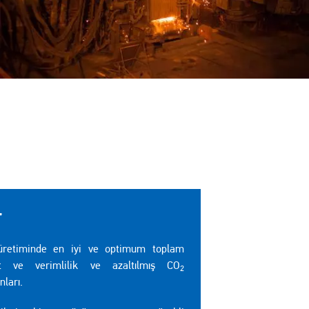
r
üretiminde en iyi ve optimum toplam
et ve verimlilik ve azaltılmış CO
2
ları.