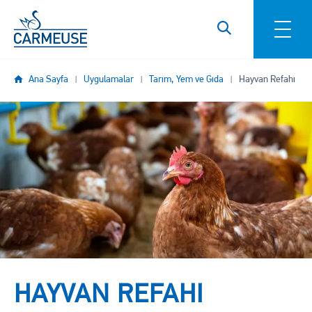
Ana içeriğe atla
Ana Sayfa
Uygulamalar
Tarım, Yem ve Gıda
Hayvan Refahı
Resim
HAYVAN REFAHI