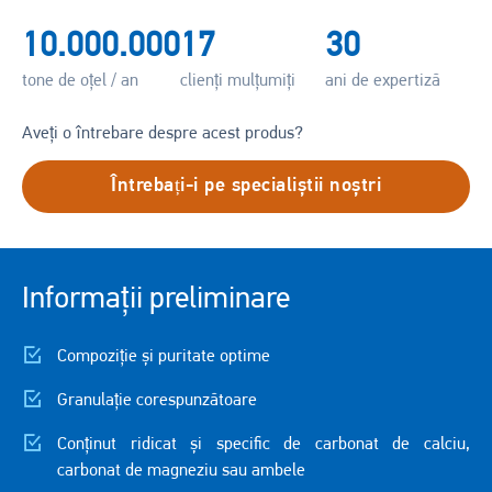
10.000.000
17
30
tone de oțel / an
clienți mulțumiți
ani de expertiză
Aveți o întrebare despre acest produs?
Întrebați-i pe specialiștii noștri
Informații preliminare
Compoziție și puritate optime
Granulație corespunzătoare
Conținut ridicat și specific de carbonat de calciu,
carbonat de magneziu sau ambele