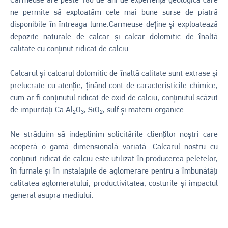
Carmeuse are peste 160 de ani de experiență geologică care
ne permite să exploatăm cele mai bune surse de piatră
disponibile în întreaga lume.Carmeuse deține și exploatează
depozite naturale de calcar și calcar dolomitic de înaltă
calitate cu conținut ridicat de calciu.
Calcarul și calcarul dolomitic de înaltă calitate sunt extrase și
prelucrate cu atenție, ținând cont de caracteristicile chimice,
cum ar fi conținutul ridicat de oxid de calciu, conținutul scăzut
de impurități Ca Al
O
, SiO
, sulf și materii organice.
2
3
2
Ne străduim să indeplinim solicitările clienților noștri care
acoperă o gamă dimensională variată. Calcarul nostru cu
conținut ridicat de calciu este utilizat în producerea peletelor,
în furnale și în instalațiile de aglomerare pentru a îmbunătăți
calitatea aglomeratului, productivitatea, costurile și impactul
general asupra mediului.