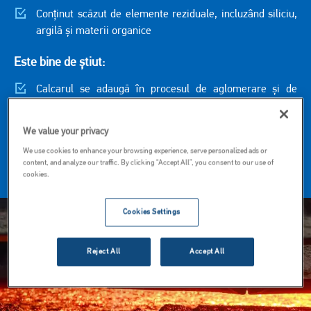
Conținut scăzut de elemente reziduale, incluzând siliciu,
argilă și materii organice
Este bine de știut:
Calcarul se adaugă în procesul de aglomerare și de
peletizare pentru a favoriza aglomerarea
We value your privacy
În furnale se poate adăuga, de asemenea în încărcătură
pentru a promova formarea zgurii și a proteja zidăria
We use cookies to enhance your browsing experience, serve personalized ads or
content, and analyze our traffic. By clicking “Accept All”, you consent to our use of
refractară
cookies.
Imagine
Cookies Settings
Reject All
Accept All