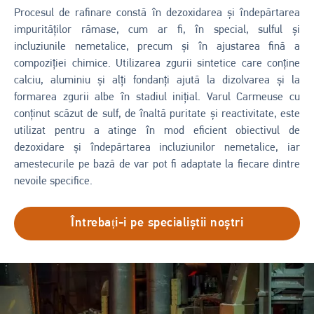
Procesul de rafinare constă în dezoxidarea și îndepărtarea
impurităților rămase, cum ar fi, în special, sulful și
incluziunile nemetalice, precum și în ajustarea fină a
compoziției chimice. Utilizarea zgurii sintetice care conține
calciu, aluminiu și alți fondanți ajută la dizolvarea și la
formarea zgurii albe în stadiul inițial. Varul Carmeuse cu
conținut scăzut de sulf, de înaltă puritate și reactivitate, este
utilizat pentru a atinge în mod eficient obiectivul de
dezoxidare și îndepărtarea incluziunilor nemetalice, iar
amestecurile pe bază de var pot fi adaptate la fiecare dintre
nevoile specifice.
Întrebați-i pe specialiștii noștri
Imagine