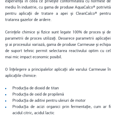
experiență în ceea ce privește conformitatea cu normele de
mediu în industrie, cu gama de produse AquaCalco® potrivită
pentru aplicații de tratare a apei și CleanCalco® pentru
tratarea gazelor de ardere.
Cerințele chimice și fizice sunt legate 100% de proces și de
parametrii de proces utilizați. Deoarece parametrii aplicației
și ai procesului variază, gama de produse Carmeuse și echipa
de suport tehnic permit selectarea reactivului optim cu cel
mai mic impact economic posibil.
O înțelegere a principalelor aplicații ale varului Carmeuse în
aplicațiile chimice:
Producția de dioxid de titan
Producția de oxid de propilenă
Producția de aditivi pentru uleiuri de motor
Producția de acizi organici prin fermentație, cum ar fi
acidul citric, acidul lactic