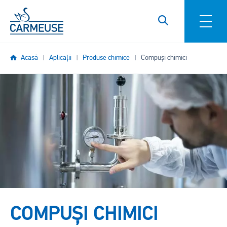
Mergi la conţinutul principal
Acasă
Aplicații
Produse chimice
Compuși chimici
Imagine
COMPUȘI CHIMICI