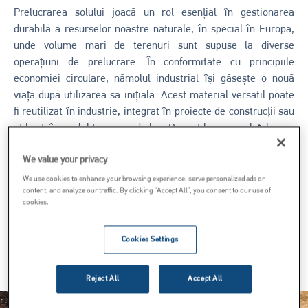
Prelucrarea solului joacă un rol esențial în gestionarea
durabilă a resurselor noastre naturale, în special în Europa,
unde volume mari de terenuri sunt supuse la diverse
operațiuni de prelucrare. În conformitate cu principiile
economiei circulare, nămolul industrial își găsește o nouă
viață după utilizarea sa inițială. Acest material versatil poate
fi reutilizat în industrie, integrat în proiecte de construcții sau
utilizat în reabilitarea mediului. Prin utilizarea soluțiilor pe
bază de var, nu numai că rezolvăm probleme de mediu
We value your privacy
imediate, dar și pregătim terenul pentru un viitor mai durabil.
Acești lianți facilitează transformarea materialelor potențial
We use cookies to enhance your browsing experience, serve personalized ads or
content, and analyze our traffic. By clicking “Accept All”, you consent to our use of
dăunătoare în resurse valoroase, minimizând deșeurile și
cookies.
reducând dependența noastră de materii prime limitate.
Cookies Settings
Întrebați-i pe specialiștii noștri
Reject All
Accept All
Imagine