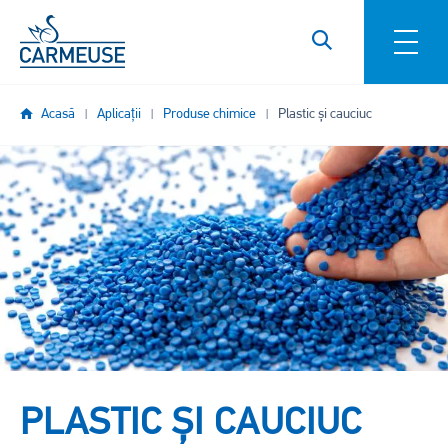
Mergi la conţinutul principal
Acasă
Aplicații
Produse chimice
Plastic și cauciuc
Imagine
PLASTIC ȘI CAUCIUC