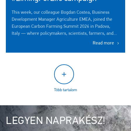
This week, our colleague Bogdan Costea, Business
Development Manager Agriculture EMEA, joined the
European Carbon Farming Summit 2026 in Padova,
Italy — where policymakers, scientists, farmers, and...
Read more
Több tartalom
Kép
LEGYEN NAPRAKÉSZ!