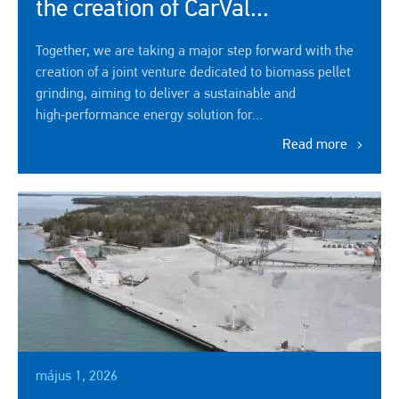
the creation of CarVal...
Together, we are taking a major step forward with the
creation of a joint venture dedicated to biomass pellet
grinding, aiming to deliver a sustainable and
high‑performance energy solution for...
Read more
Kép
május 1, 2026