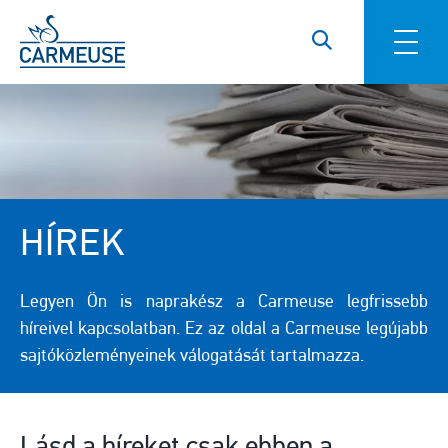
Ugrás a tartalomra
HÍREK
Legyen Ön is naprakész a Carmeuse legfrissebb
híreivel kapcsolatban. Ez az oldal a Carmeuse legújabb
sajtóközleményeinek válogatását tartalmazza.