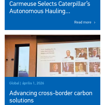
Carmeuse Selects Caterpillar’s
Autonomous Hauling...
Read more
Kép
Global |
április 1, 2026
Advancing cross-border carbon
solutions