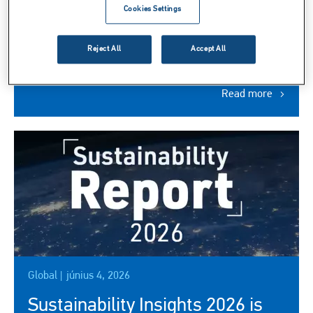
Cookies Settings
The Environmental Leadership Program brings
together young adults who are passionate about
Reject All
Accept All
conservation and interested in exploring environmental
and science-related careers.
Read more
Kép
Global |
június 4, 2026
Sustainability Insights 2026 is