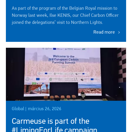
As part of the program of the Belgian Royal mission to
Norway last week, Ilse KENIS, our Chief Carbon Officer
joined the delegations’ visit to Northern Lights.
Read more
Kép
Global |
március 26, 2026
Carmeuse is part of the
#LimingForLife campaign