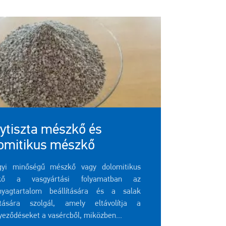
ytiszta mészkő és
omitikus mészkő
yi minőségű mészkő vagy dolomitikus
kő a vasgyártási folyamatban az
nyagtartalom beállítására és a salak
lítására szolgál, amely eltávolítja a
yeződéseket a vasércből, miközben...