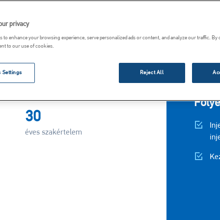
dául argon vagy nitrogén
lándzsán keresztül a forró
Ag
our privacy
ivel a kéntelenítés
Tü
 to enhance your browsing experience, serve personalized ads or content, and analyze our traffic. By 
 reakcióhoz rendelkezésre
ent to our use of cookies.
Sin
össze, a mésznek a lehető
 Settings
Reject All
Ac
lyósnak kell lennie.
Folyé
30
In
éves szakértelem
inj
Kez
Kép