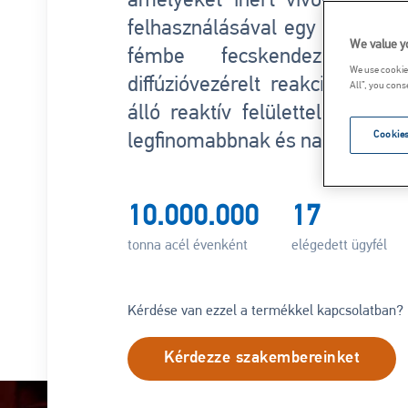
amelyeket inert vivőgáz, pél
felhasználásával egy merített 
We value y
fémbe fecskendeznek. M
We use cookies
diffúzióvezérelt reakció, és a
All”, you cons
álló reaktív felülettel függ 
Cookies
legfinomabbnak és nagyon jól fo
10.000.000
17
tonna acél évenként
elégedett ügyfél
Kérdése van ezzel a termékkel kapcsolatban?
Kérdezze szakembereinket
Kép