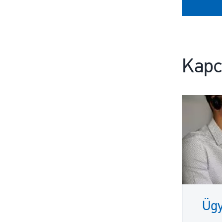
Kapc
Ügy