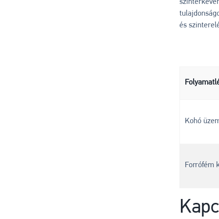
szinterkeve
tulajdonság
és szintere
Folyamatl
Kohó üze
Forrófém k
Kapc