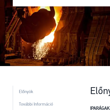
Előn
Előnyök
További Információ
IPARÁGAK