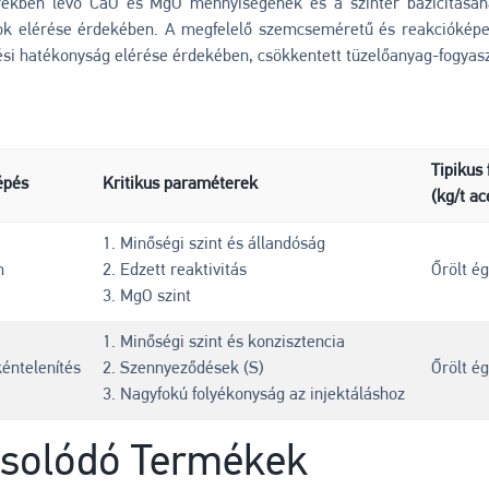
rékben lévő CaO és MgO mennyiségének és a szinter bázicitásána
ok elérése érdekében. A megfelelő szemcseméretű és reakciókép
lési hatékonyság elérése érdekében, csökkentett tüzelőanyag-fogyas
Tipikus
épés
Kritikus paraméterek
(kg/t ac
1. Minőségi szint és állandóság
m
2. Edzett reaktivitás
Őrölt é
3. MgO szint
1. Minőségi szint és konzisztencia
éntelenítés
2. Szennyeződések (S)
Őrölt é
3. Nagyfokú folyékonyság az injektáláshoz
solódó Termékek