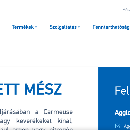
Mész
Termékek
Szolgáltatás
Fenntarthatóság
ETT MÉSZ
Fel
eljárásában a Carmeuse
Aggl
agy keverékeket kínál,
Ag