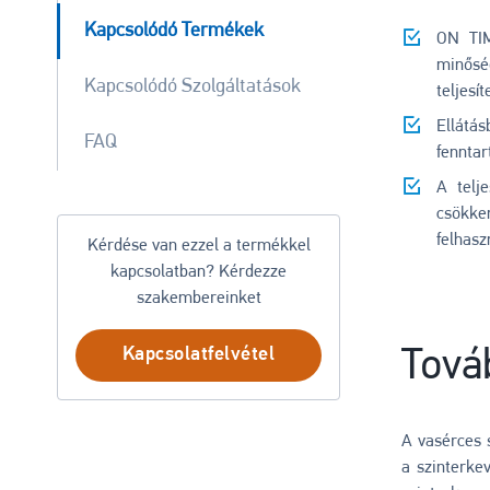
Kapcsolódó Termékek
ON TIM
minős
Kapcsolódó Szolgáltatások
teljesít
Ellátá
FAQ
fenntar
A telje
csökke
felhas
Kérdése van ezzel a termékkel
kapcsolatban? Kérdezze
szakembereinket
Kapcsolatfelvétel
Tová
A vasérces 
a szinterke