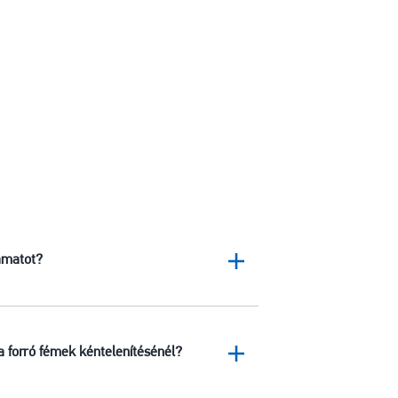
yamatot?
a forró fémek kéntelenítésénél?