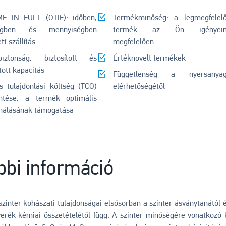
E IN FULL (OTIF): időben,
Termékminőség: a legmegfelel
égben és mennyiségben
termék az Ön igényein
ett szállítás
megfelelően
sbiztonság: biztosított és
Értéknövelt termékek
tott kapacitás
Függetlenség a nyersanyag
s tulajdonlási költség (TCO)
elérhetőségétől
ntése: a termék optimális
ználásának támogatása
bbi információ
szinter kohászati tulajdonságai elsősorban a szinter ásványtanától 
verék kémiai összetételétől függ. A szinter minőségére vonatkozó