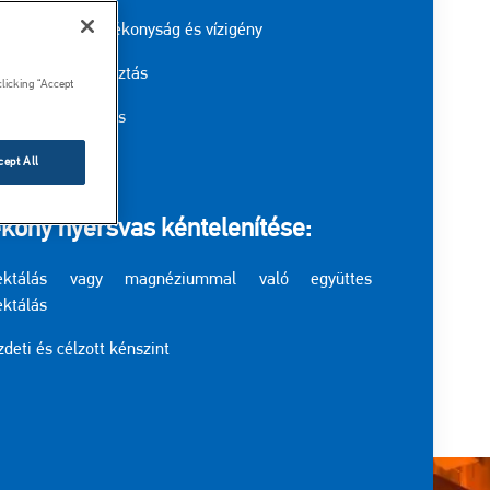
glomerációs hatékonyság és vízigény
zelőanyag-fogyasztás
clicking “Accept
ter-visszavezetés
cept All
kony nyersvas kéntelenítése:
jektálás vagy magnéziummal való együttes
ektálás
deti és célzott kénszint
Kép