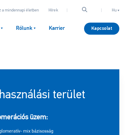
 a mindennapi életben
Hírek
Hu
Rólunk
Karrier
Kapcsolat
használási terület
omerációs üzem:
glomeratív- mix bázisosság