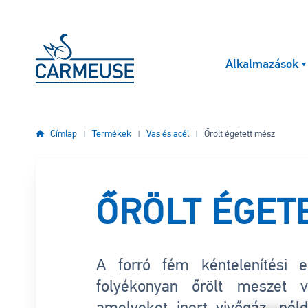
Ugrás a tartalomra
Alkalmazások
Címlap
Termékek
Vas és acél
Őrölt égetett mész
ŐRÖLT ÉGET
A forró fém kéntelenítési 
folyékonyan őrölt meszet v