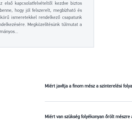
z első kapcsolatfelvételtől kezdve biztos
 benne, hogy jól felszerelt, megbízható és
skörű ismeretekkel rendelkező csapatunk
endelkezésére. Megközelítésünk túlmutat a
mányos...
Miért javítja a finom mész a szinterelési fol
Miért van szükség folyékonyan őrölt mészre 