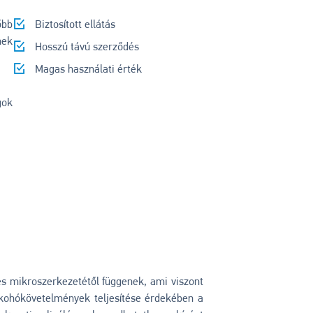
őbb
Biztosított ellátás
ek
Hosszú távú szerződés
Magas használati érték
ok
és mikroszerkezetétől függenek, ami viszont
 kohókövetelmények teljesítése érdekében a