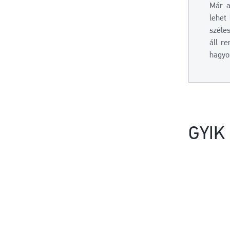
Már a
lehet
széle
áll r
hagyo
GYIK