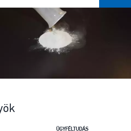
yök
ÜGYFÉLTUDÁS