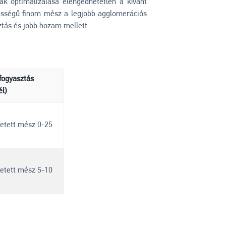
k optimalizálása elengedhetetlen a kívánt
ességű finom mész a legjobb agglomerációs
ztás és jobb hozam mellett.
 fogyasztás
él)
getett mész 0-25
getett mész 5-10