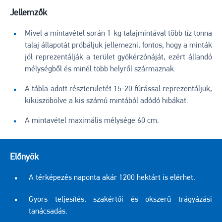
Jellemzők
Mivel a mintavétel során 1 kg talajmintával több tíz tonna
talaj állapotát próbáljuk jellemezni, fontos, hogy a minták
jól reprezentálják a terület gyökérzónáját, ezért állandó
mélységből és minél több helyről származnak.
A tábla adott részterületét 15-20 fúrással reprezentáljuk,
kiküszöbölve a kis számú mintából adódó hibákat.
A mintavétel maximális mélysége 60 cm.
Előnyök
A térképezés naponta akár 1200 hektárt is elérhet.
Gyors teljesítés, szakértői és okszerű trágyázási
tanácsadás.