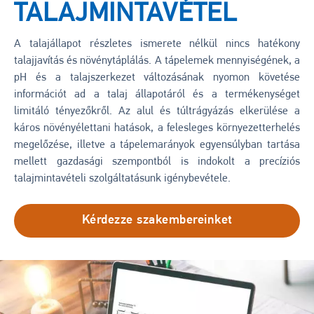
TALAJMINTAVÉTEL
A talajállapot részletes ismerete nélkül nincs hatékony
talajjavítás és növénytáplálás. A tápelemek mennyiségének, a
pH és a talajszerkezet változásának nyomon követése
információt ad a talaj állapotáról és a termékenységet
limitáló tényezőkről. Az alul és túltrágyázás elkerülése a
káros növényélettani hatások, a felesleges környezetterhelés
megelőzése, illetve a tápelemarányok egyensúlyban tartása
mellett gazdasági szempontból is indokolt a precíziós
talajmintavételi szolgáltatásunk igénybevétele.
Kérdezze szakembereinket
Kép