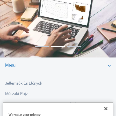
Menu
Jellemzők És Előnyök
Műszaki Rajz
Mit Tartalmaz A Precíziós Talajmintavétel?
A Mintavételi Folyamat Leírása
We value your privacy