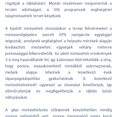
rögzítjük a táblahatárt. Miután részletesen megismertük a
terület adottságait, a GIS programunk segítségével
talajmintavételi tervet készítünk.
A kijelölt mintavételi útvonalakon a terepi felméréseket a
mintavevőgépekre szerelt GPS navigációs egységgel
végezzük, amelynek segítségével a helyszíni mérések alapján
kiválasztott mintavételi egységek néhány méteres
pontossággal felkereshetők. Az adott mintavételi eredmények
3-4 évig használhatók fel, így különösen felértékelődik a tény,
hogy pontos, visszakövethető mintákból származzanak,
melyek alapjai lehetnek a következő évek
tápanyagutánpótlási gyakorlatának. A következő
mintavételezésnél ugyanazt az útvonalat követhetjük, így
ellenőrizhetjük és megfigyelhetjük a táblán belüli
változásokat.
A gépi mintavételezés előnyeinek köszönhetően mindig
azonos mélységből vett, azonos mennyiségű minta kerül