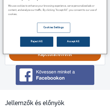
We use cookies to enhance your browsing experience, serve personalized ads or
Kapcsolódó Termékek
content, and analyze our traffic. By clicking “Accept All”, you consent to our use of
cookies.
Kapcsolódó Szolgáltatások
Cookies Settings
Kérdése van az alkalmazással kapcsolatban? Kérdezze
Reject All
Accept All
szakembereinket
Kapcsolatfelvétel
Jellemzők és előnyök