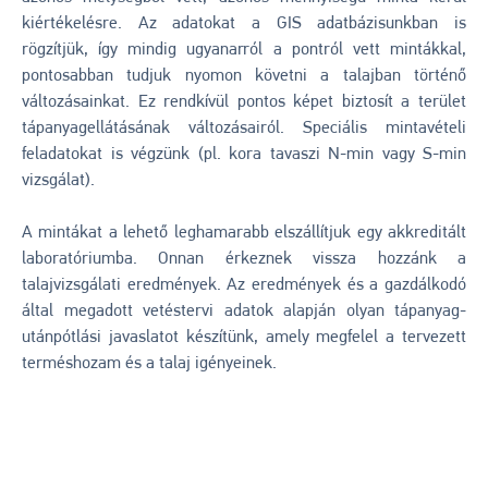
kiértékelésre. Az adatokat a GIS adatbázisunkban is
rögzítjük, így mindig ugyanarról a pontról vett mintákkal,
pontosabban tudjuk nyomon követni a talajban történő
változásainkat. Ez rendkívül pontos képet biztosít a terület
tápanyagellátásának változásairól. Speciális mintavételi
feladatokat is végzünk (pl. kora tavaszi N-min vagy S-min
vizsgálat).
A mintákat a lehető leghamarabb elszállítjuk egy akkreditált
laboratóriumba. Onnan érkeznek vissza hozzánk a
talajvizsgálati eredmények. Az eredmények és a gazdálkodó
által megadott vetéstervi adatok alapján olyan tápanyag-
utánpótlási javaslatot készítünk, amely megfelel a tervezett
terméshozam és a talaj igényeinek.