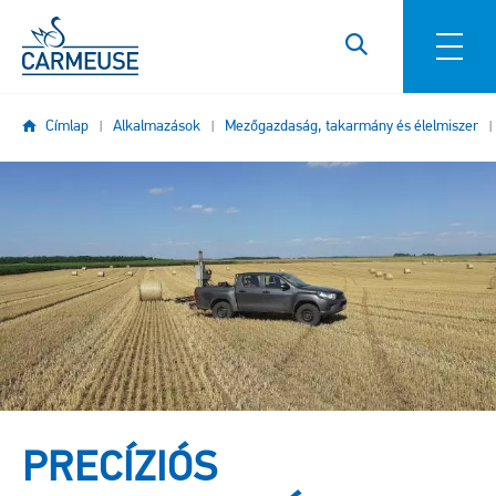
Ugrás a tartalomra
Címlap
Alkalmazások
Mezőgazdaság, takarmány és élelmiszer
Kép
PRECÍZIÓS