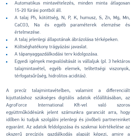
Automatikus mintavételezés, minden minta átlagosan
15-20 fúrási pontból áll.
A talaj Ph, kötöttség, N, P, K, humusz, S, Zn, Mg, Mn,
CaCO3, Na és egyéb paraméterek elemzése és
értelmezése.
A talaj jelenlegi állapotának ábrázolása térképeken.
Költséghatékony trágyázási javaslat.
A tápanyaggazdálkodási terv kidolgozása.
Egyedi igények megvalósítását is vállaljuk (pl. 3 hektáros
talajmintavétel, egyéb elemek, telítettségi viszonyok,
térfogatsűrűség, hidrolitos aciditás).
A precíz talajmintavételben, valamint a differenciált
kijuttatáshoz szükséges digitális adatok előállításában, az
AgroForce International Kft-vel való szoros
együttműködésünk jelent számunkra garanciát arra, hogy
időben ki tudjuk szolgálni jelenlegi és jövőbeli partnereinket
egyaránt. Az adatok feldolgozása és szakmai kiértékelése az
okszerű precíziós gazdálkodás alapját képezi, amire a