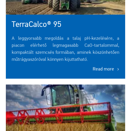
TerraCalco® 95
A leggyorsabb megoldás a talaj pH-kezelésére, a
piacon elérhető legmagasabb CaO-tartalommal,
kompaktált szemcsés formában, aminek köszönhetően
műtrágyaszóróval könnyen kijuttatható.
Read more