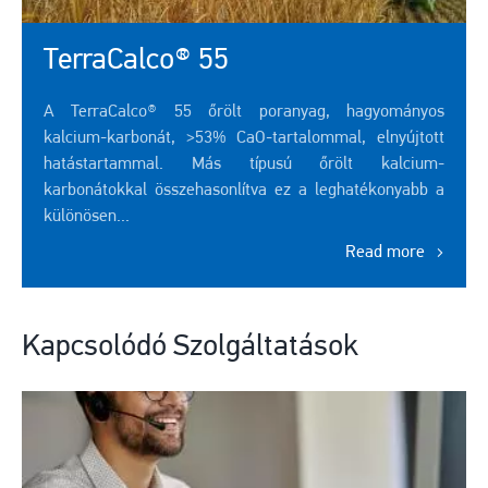
TerraCalco® 55
A TerraCalco® 55 őrölt poranyag, hagyományos
kalcium-karbonát, >53% CaO-tartalommal, elnyújtott
hatástartammal. Más típusú őrölt kalcium-
karbonátokkal összehasonlítva ez a leghatékonyabb a
különösen...
Read more
Kapcsolódó Szolgáltatások