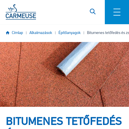
Ugrás a tartalomra
Címlap
Alkalmazások
Építőanyagok
Bitumenes tetőfedés és zs
Kép
BITUMENES TETŐFEDÉS