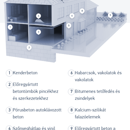
Kenderbeton
Habarcsok, vakolatok és
vakolatok
Előregyártott
betontömbök pincékhez
Bitumenes tetőfedés és
és szerkezetekhez
zsindelyek
Pórusbeton autoklávozott
Kalcium-szilikát
beton
falazóelemek
Szőnyeghátlap és vinil
Előregyártott beton a