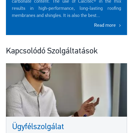
carbonate content. The use of Calcitec® in the mix
results in high-performance, long-lasting roofing
membranes and shingles. It is also the best...
Read more
Kapcsolódó Szolgáltatások
Ügyfélszolgálat