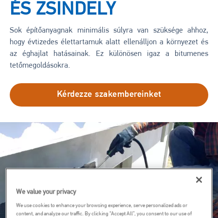
ÉS ZSINDELY
Sok építőanyagnak minimális súlyra van szüksége ahhoz,
hogy évtizedes élettartamuk alatt ellenálljon a környezet és
az éghajlat hatásainak. Ez különösen igaz a bitumenes
tetőmegoldásokra.
Kérdezze szakembereinket
Kép
We value your privacy
We use cookies to enhance your browsing experience, serve personalized ads or
content, and analyze our traffic. By clicking “Accept All”, you consent to our use of