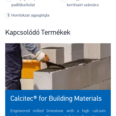
padlóburkolat
kertészet számára
Homlokzat agyagtégla
Kapcsolódó Termékek
Calcitec® for Building Materials
Engineered milled limestone with a high calcium