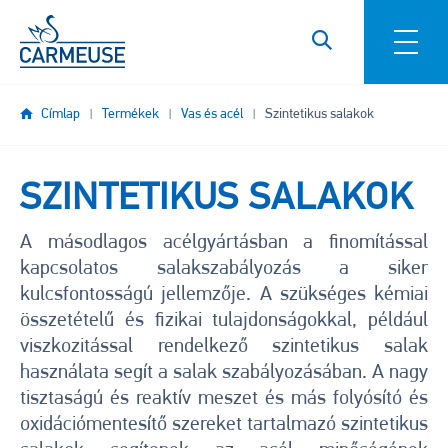
Ugrás a tartalomra
Címlap
Termékek
Vas és acél
Szintetikus salakok
SZINTETIKUS SALAKOK
A másodlagos acélgyártásban a finomítással
kapcsolatos salakszabályozás a siker
kulcsfontosságú jellemzője. A szükséges kémiai
összetételű és fizikai tulajdonságokkal, például
viszkozitással rendelkező szintetikus salak
használata segít a salak szabályozásában. A nagy
tisztaságú és reaktív meszet és más folyósító és
oxidációmentesítő szereket tartalmazó szintetikus