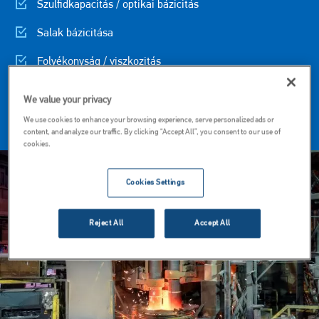
Szulfidkapacitás / optikai bázicitás
Salak bázicitása
Folyékonyság / viszkozitás
Redox-kapacitások
We value your privacy
Tűzállóanyag kopás
We use cookies to enhance your browsing experience, serve personalized ads or
content, and analyze our traffic. By clicking “Accept All”, you consent to our use of
cookies.
Kép
Cookies Settings
Reject All
Accept All