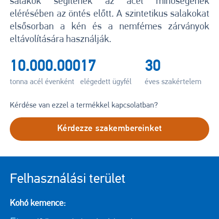
salakok segítenek az acél minőségének
elérésében az öntés előtt. A szintetikus salakokat
elsősorban a kén és a nemfémes zárványok
eltávolítására használják.
10.000.000
17
30
tonna acél évenként
elégedett ügyfél
éves szakértelem
Kérdése van ezzel a termékkel kapcsolatban?
Kérdezze szakembereinket
Felhasználási terület
Kohó kemence: