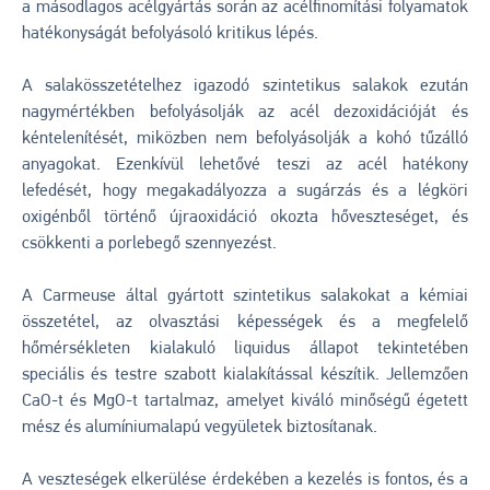
a másodlagos acélgyártás során az acélfinomítási folyamatok
hatékonyságát befolyásoló kritikus lépés.
A salakösszetételhez igazodó szintetikus salakok ezután
nagymértékben befolyásolják az acél dezoxidációját és
kéntelenítését, miközben nem befolyásolják a kohó tűzálló
anyagokat. Ezenkívül lehetővé teszi az acél hatékony
lefedését, hogy megakadályozza a sugárzás és a légköri
oxigénből történő újraoxidáció okozta hőveszteséget, és
csökkenti a porlebegő szennyezést.
A Carmeuse által gyártott szintetikus salakokat a kémiai
összetétel, az olvasztási képességek és a megfelelő
hőmérsékleten kialakuló liquidus állapot tekintetében
speciális és testre szabott kialakítással készítik. Jellemzően
CaO-t és MgO-t tartalmaz, amelyet kiváló minőségű égetett
mész és alumíniumalapú vegyületek biztosítanak.
A veszteségek elkerülése érdekében a kezelés is fontos, és a