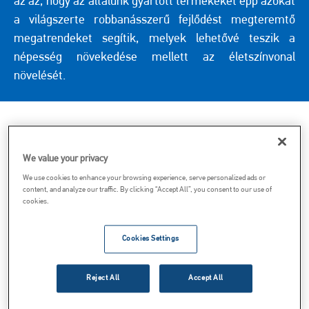
az az, hogy az általunk gyártott termékeket épp azokat
a világszerte robbanásszerű fejlődést megteremtő
megatrendeket segítik, melyek lehetővé teszik a
népesség növekedése mellett az életszínvonal
növelését.
We value your privacy
CSAPATUNK KÉSZEN
We use cookies to enhance your browsing experience, serve personalized ads or
content, and analyze our traffic. By clicking “Accept All”, you consent to our use of
ÁLL, HOGY SEGÍTSEN
cookies.
Cookies Settings
Vezetéknév
Reject All
Accept All