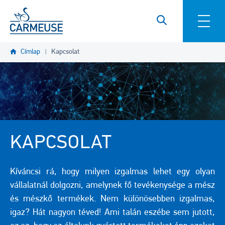
Ugrás a tartalomra
Címlap
Kapcsolat
KAPCSOLAT
Kíváncsi rá, hogy milyen izgalmas lehet egy olyan
vállalatnál dolgozni, amelynek fő tevékenysége a mész
és mészkő termékek. Nem különösebben izgalmas,
igaz? Hát nagyon téved! Ami talán eszébe sem jutott,