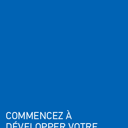
Remember me on this device
No account yet?
Sign up
You'll have access to:
SDS Sheets
Technical Articles
Webinars
Use Cases
COMMENCEZ À
DÉVELOPPER VOTRE