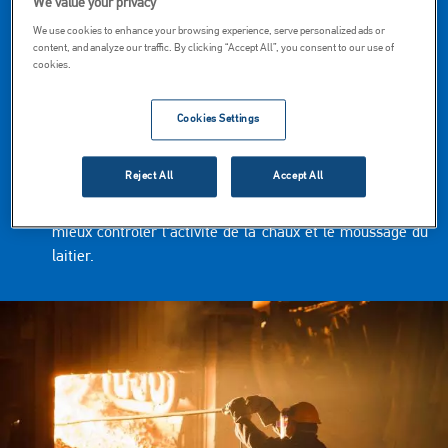
électrique pendant toute la durée de la chauffe.
We value your privacy
We use cookies to enhance your browsing experience, serve personalized ads or
Empêche l'accumulation d'azote et d'hydrogène, en
content, and analyze our traffic. By clicking “Accept All”, you consent to our use of
particulier lors de l'étape d'affinage.
cookies.
Réduit les coûts énergétiques en isolant le bain.
Cookies Settings
Manipulation de la chaux pour éviter la production de
fines.
Reject All
Accept All
Injection de chaux dans le four électrique à arc pour
mieux contrôler l'activité de la chaux et le moussage du
laitier.
Image