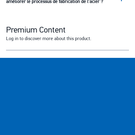
améliorer le processus de fabrication de l'acier ?
Premium Content
Log in to discover more about this product.
Courriel
Enter your email address.
Mot de passe
Forgot password?
Enter the password that accompanies your email address.