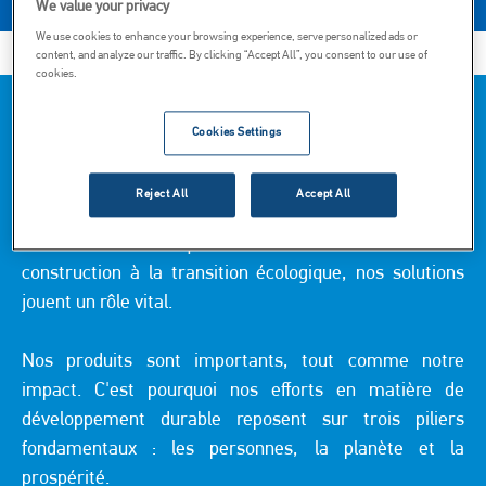
We value your privacy
We use cookies to enhance your browsing experience, serve personalized ads or
content, and analyze our traffic. By clicking “Accept All”, you consent to our use of
cookies.
Bienvenue au cœur du parcours de Carmeuse vers la
Cookies Settings
durabilité. Chez Carmeuse, nous ne nous contentons
pas d'extraire et de transformer des minéraux ; nous
Reject All
Accept All
fournissons des produits et des services essentiels qui
facilitent la vie quotidienne. Des matériaux de
construction à la transition écologique, nos solutions
jouent un rôle vital.
Nos produits sont importants, tout comme notre
impact. C'est pourquoi nos efforts en matière de
développement durable reposent sur trois piliers
fondamentaux : les personnes, la planète et la
prospérité.