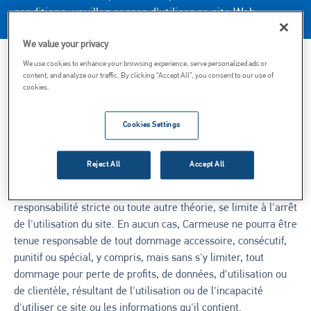
conditions, veuillez cesser d'utiliser ce site Web.
We value your privacy
We use cookies to enhance your browsing experience, serve personalized ads or
Toutes les informations incluses dans ce site sont fournies "
content, and analyze our traffic. By clicking “Accept All”, you consent to our use of
cookies.
en l'état ", sans garantie d'aucune sorte. Carmeuse ne donne
aucune garantie, expresse, implicite ou statutaire, concernant
ce site ou toute information qu'il contient.
Cookies Settings
Le seul et unique recours de tout utilisateur pour toute
Reject All
Accept All
réclamation relative à ce site, que cette réclamation soit
fondée sur une garantie, un contrat, une négligence, une
responsabilité stricte ou toute autre théorie, se limite à l'arrêt
de l'utilisation du site. En aucun cas, Carmeuse ne pourra être
tenue responsable de tout dommage accessoire, consécutif,
punitif ou spécial, y compris, mais sans s'y limiter, tout
dommage pour perte de profits, de données, d'utilisation ou
de clientèle, résultant de l'utilisation ou de l'incapacité
d'utiliser ce site ou les informations qu'il contient.